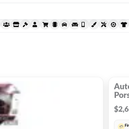
Auto
Por
$
2,
Fi
💳