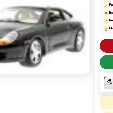
Pa
🔗
En
🚚
Re
📍
Fa
🧾