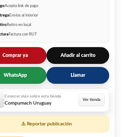
go
Acepta link de pago
trega
Envíos al interior
tiro
Retiro en local
ctura
Factura con RUT
Comprar ya
Añadir al carrito
WhatsApp
Llamar
Compumach Uruguay
⚠️ Reportar publicación