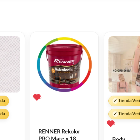
0
ada
✓
Tienda Ver
ada
✓
Tienda Ver
0
RENNER Rekolor
PRO Mate x 18
Body