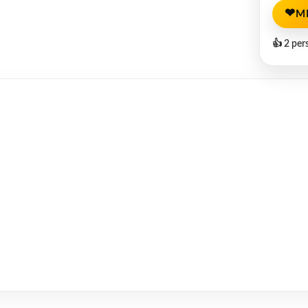
❤
M
👍 2 per
p
l
opy
Twitter
Share
ink