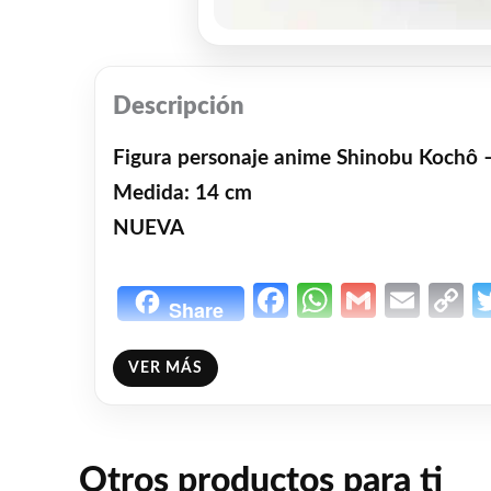
Descripción
Figura personaje anime Shinobu Kochô 
Medida: 14 cm
NUEVA
Facebook
WhatsAp
Gmail
Emai
C
Share
L
❤
ME GUSTA
3
VER MÁS
👍 3 personas recomiendan este producto
Otros productos para ti