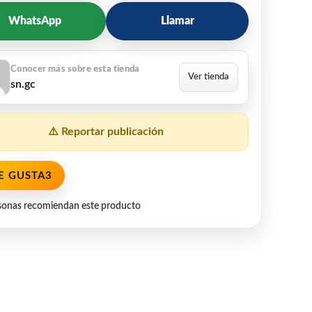
WhatsApp
Llamar
sn.gc
⚠️ Reportar publicación
E GUSTA
3
sonas recomiendan este producto