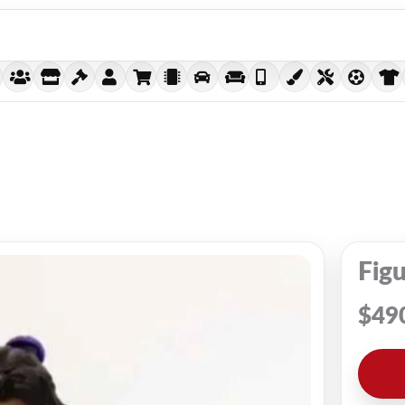
Fig
$
49