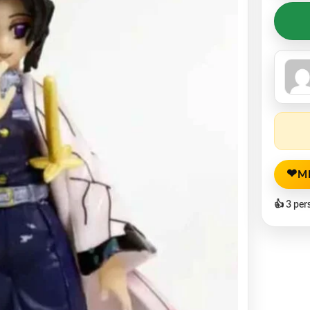
❤
M
👍 3 per