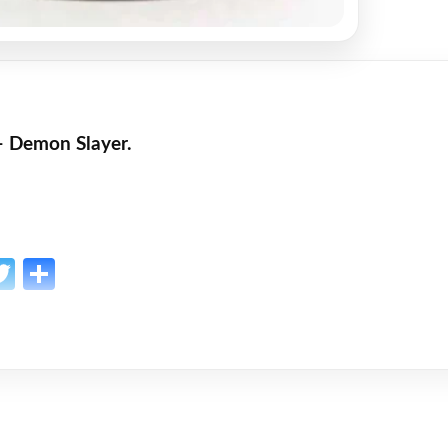
– Demon Slayer.
p
l
opy
Twitter
Share
ink