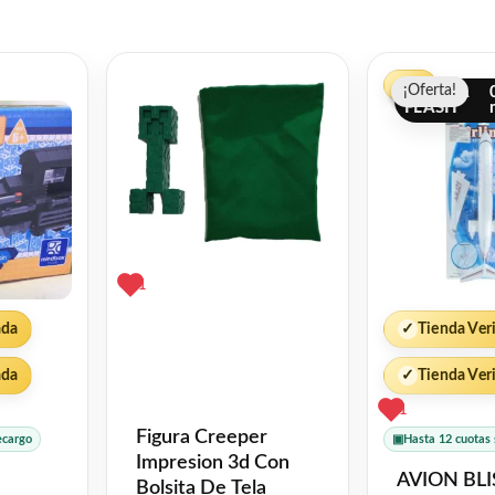
El
-7%
¡Oferta!
¡Oferta!
prec
OFERTA
FLASH
orig
era:
$28
1
ada
✓
Tienda Ver
ada
✓
Tienda Ver
1
Figura Creeper
ecargo
▣
Hasta 12 cuotas 
Impresion 3d Con
AVION BLI
Bolsita De Tela