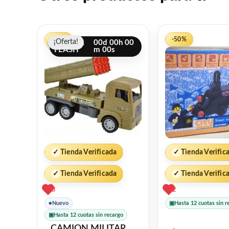
El
El
-12%
-50%
¡Oferta!
¡Oferta!
precio
precio
OFERTA
00
d
00
h
00
FLASH
m
00
s
original
actual
era:
es:
$250.
$220.
✓
Tienda Verificada
✓
Tienda Verific
✓
Tienda Verificada
✓
Tienda Verific
3
2
●
Nuevo
▣
Hasta 12 cuotas sin r
▣
Hasta 12 cuotas sin recargo
CAMION MILITAR