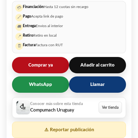
Financiación
Hasta 12 cuotas sin recargo
💳
Pago
Acepta link de pago
🔗
Entrega
Envíos al interior
🚚
Retiro
Retiro en local
📍
Factura
Factura con RUT
🧾
Comprar ya
Añadir al carrito
WhatsApp
Llamar
Compumach Uruguay
⚠️ Reportar publicación