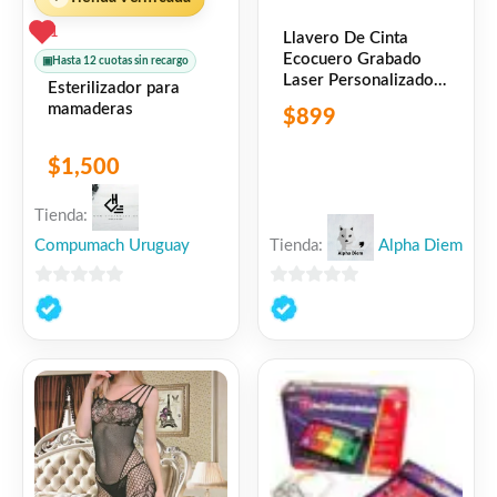
1
Llavero De Cinta
Ecocuero Grabado
▣
Hasta 12 cuotas sin recargo
Laser Personalizado
Esterilizador para
(Pack X10)
mamaderas
$
899
$
1,500
Tienda:
Compumach Uruguay
Tienda:
Alpha Diem
0
0
de
de
5
5