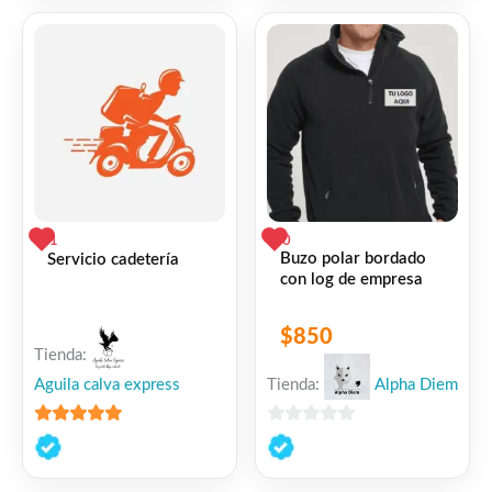
5
1
0
Buzo polar bordado
Servicio cadetería
con log de empresa
$
850
Tienda:
Aguila calva express
Tienda:
Alpha Diem
5
de 5
0
de
5