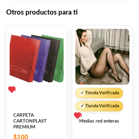
❤
ME GUSTA
0
Otros productos para ti
👍 0 personas recomiendan este producto
1
✓
Tienda Verificada
✓
Tienda Verificada
CARPETA
0
Medias red enteras
CARTONPLAST
PREMIUM
$
100