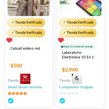
✓
Tienda Verificada
✓
Tienda Verificada
✓
Tienda Verificada
✓
Tienda Verificada
0
0
▣
Hasta 12 cuotas sin recargo
Catsuit entero red
Laboratorio
Electrónica 10 En 1
$
500
$
2,940
Tienda:
Tienda:
Sweet dream lenceria
Compumach Uruguay
5
de 5
0
de