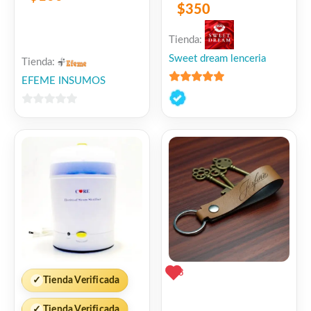
$
350
Tienda:
Sweet dream lenceria
Tienda:
EFEME INSUMOS
5
de 5
0
de
5
3
✓
Tienda Verificada
✓
Tienda Verificada