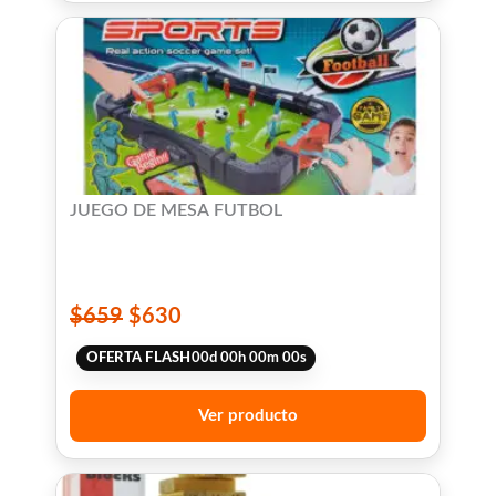
JUEGO DE MESA FUTBOL
$
659
$
630
OFERTA FLASH
00
d
00
h
00
m
00
s
Ver producto