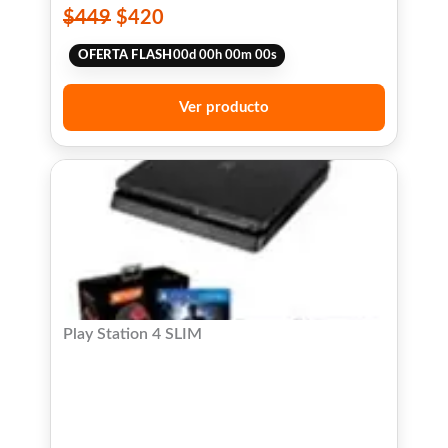
$
449
$
420
OFERTA FLASH
00
d
00
h
00
m
00
s
Ver producto
Play Station 4 SLIM