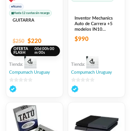
●
Nuevo
▣
Hasta 12 cuotas sin recargo
Inventor Mechanics
GUITARRA
Auto de Carrera +5
modelos IN10
ENGINO
$
990
$
220
$
250
OFERTA
00
d
00
h
00
FLASH
m
00
s
Tienda:
Tienda:
Compumach Uruguay
Compumach Uruguay
0
0
de
de
5
5