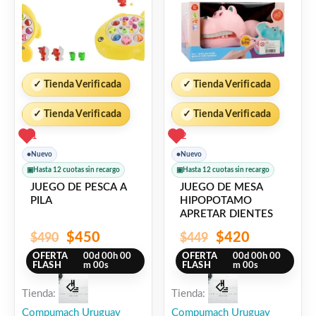
✓
Tienda Verificada
✓
Tienda Verificada
✓
Tienda Verificada
✓
Tienda Verificada
1
2
●
Nuevo
●
Nuevo
▣
Hasta 12 cuotas sin recargo
▣
Hasta 12 cuotas sin recargo
JUEGO DE PESCA A
JUEGO DE MESA
PILA
HIPOPOTAMO
APRETAR DIENTES
$
450
$
420
$
490
$
449
OFERTA
00
d
00
h
00
OFERTA
00
d
00
h
00
FLASH
m
00
s
FLASH
m
00
s
Tienda:
Tienda:
Compumach Uruguay
Compumach Uruguay