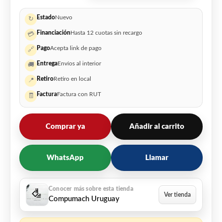
Estado
Nuevo
↻
Financiación
Hasta 12 cuotas sin recargo
💳
Pago
Acepta link de pago
🔗
Entrega
Envíos al interior
🚚
Retiro
Retiro en local
📍
Factura
Factura con RUT
🧾
Comprar ya
Añadir al carrito
WhatsApp
Llamar
Compumach Uruguay