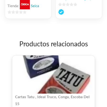
Tienda:
Seica
0
de
0
5
de
5
Productos relacionados
Cartas Tatu , Ideal Truco, Conga, Escoba Del
15