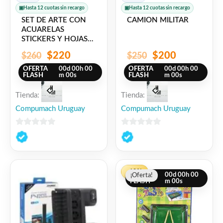
▣
Hasta 12 cuotas sin recargo
▣
Hasta 12 cuotas sin recargo
SET DE ARTE CON
CAMION MILITAR
ACUARELAS
STICKERS Y HOJAS
PIXAR
$
220
$
200
$
260
$
250
OFERTA
00
d
00
h
00
OFERTA
00
d
00
h
00
FLASH
m
00
s
FLASH
m
00
s
Tienda:
Tienda:
Compumach Uruguay
Compumach Uruguay
0
0
de
de
5
5
El
El
-13%
OFERTA
00
d
00
h
00
¡Oferta!
¡Oferta!
precio
precio
FLASH
m
00
s
original
actual
era:
es:
$320.
$280.