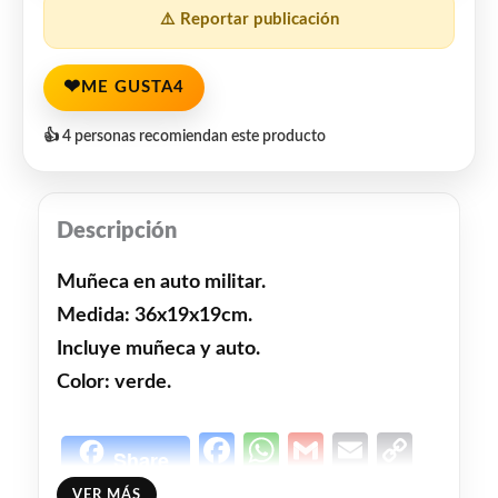
⚠️ Reportar publicación
❤
ME GUSTA
4
👍 4 personas recomiendan este producto
Descripción
Muñeca en auto militar.
Medida: 36x19x19cm.
Incluye muñeca y auto.
Color: verde.
Facebook
WhatsApp
Gmail
Email
Copy
Share
Link
Twitter
Share
VER MÁS