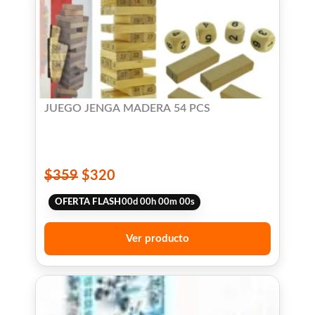
JUEGO JENGA MADERA 54 PCS
$
359
$
320
OFERTA FLASH
00
d
00
h
00
m
00
s
Ver producto