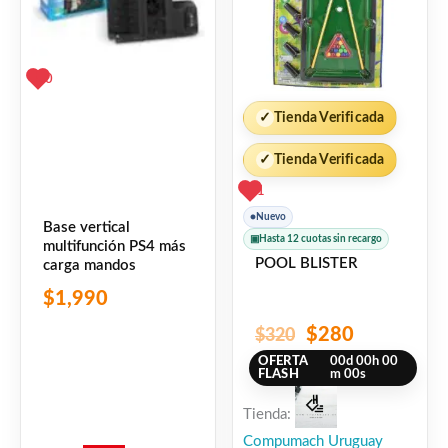
0
✓
Tienda Verificada
✓
Tienda Verificada
1
●
Nuevo
Base vertical
▣
Hasta 12 cuotas sin recargo
multifunción PS4 más
POOL BLISTER
carga mandos
$
1,990
$
280
$
320
OFERTA
00
d
00
h
00
FLASH
m
00
s
Tienda:
Compumach Uruguay