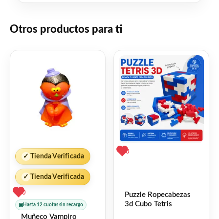
Otros productos para ti
0
✓
Tienda Verificada
✓
Tienda Verificada
0
Puzzle Ropecabezas
3d Cubo Tetris
▣
Hasta 12 cuotas sin recargo
Muñeco Vampiro