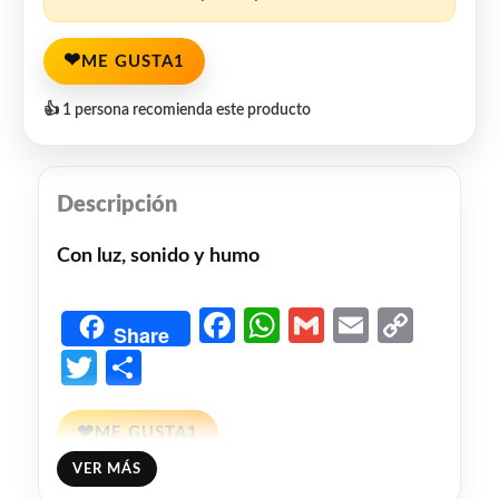
❤
ME GUSTA
1
👍 1 persona recomienda este producto
Descripción
Con luz, sonido y humo
Facebook
WhatsApp
Gmail
Email
Copy
Share
Link
Twitter
Share
❤
ME GUSTA
1
VER MÁS
👍 1 persona recomienda este producto