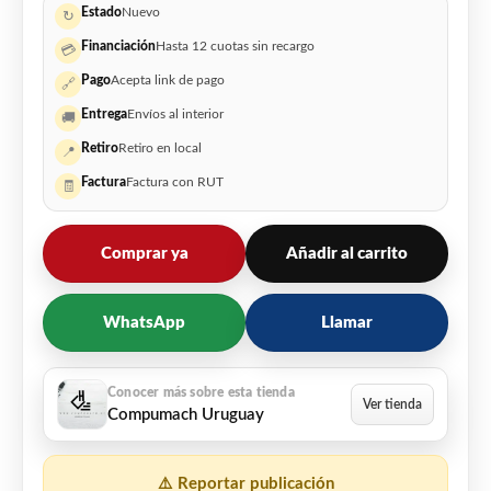
Estado
Nuevo
↻
Financiación
Hasta 12 cuotas sin recargo
💳
Pago
Acepta link de pago
🔗
Entrega
Envíos al interior
🚚
Retiro
Retiro en local
📍
Factura
Factura con RUT
🧾
Comprar ya
Añadir al carrito
WhatsApp
Llamar
Compumach Uruguay
⚠️ Reportar publicación