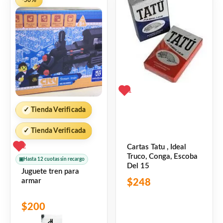
1
✓
Tienda Verificada
✓
Tienda Verificada
Cartas Tatu , Ideal
2
Truco, Conga, Escoba
▣
Hasta 12 cuotas sin recargo
Del 15
Juguete tren para
armar
$
248
$
200