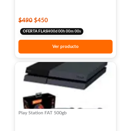
$
490
$
450
OFERTA FLASH
00
d
00
h
00
m
00
s
Ver producto
Play Station FAT 500gb