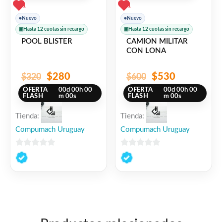
1
1
●
Nuevo
●
Nuevo
▣
Hasta 12 cuotas sin recargo
▣
Hasta 12 cuotas sin recargo
POOL BLISTER
CAMION MILITAR
CON LONA
$
280
$
530
$
320
$
600
OFERTA
00
d
00
h
00
OFERTA
00
d
00
h
00
FLASH
m
00
s
FLASH
m
00
s
Tienda:
Tienda:
Compumach Uruguay
Compumach Uruguay
0
0
de
de
5
5