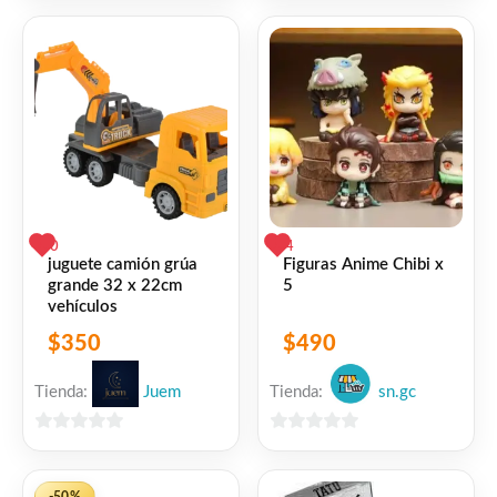
5
5
0
4
juguete camión grúa
Figuras Anime Chibi x
grande 32 x 22cm
5
vehículos
$
350
$
490
Tienda:
Juem
Tienda:
sn.gc
0
0
de
de
5
5
-50%