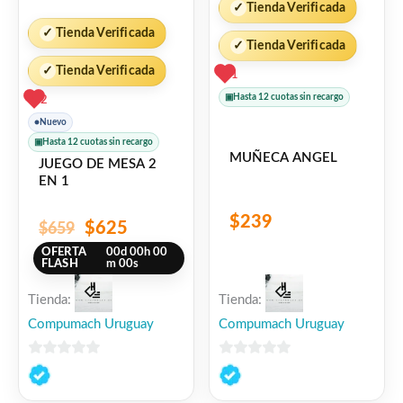
✓
Tienda Verificada
✓
Tienda Verificada
✓
Tienda Verificada
✓
Tienda Verificada
1
▣
Hasta 12 cuotas sin recargo
2
●
Nuevo
▣
Hasta 12 cuotas sin recargo
MUÑECA ANGEL
JUEGO DE MESA 2
EN 1
$
239
$
625
$
659
OFERTA
00
d
00
h
00
FLASH
m
00
s
Tienda:
Tienda:
Compumach Uruguay
Compumach Uruguay
0
0
de
de