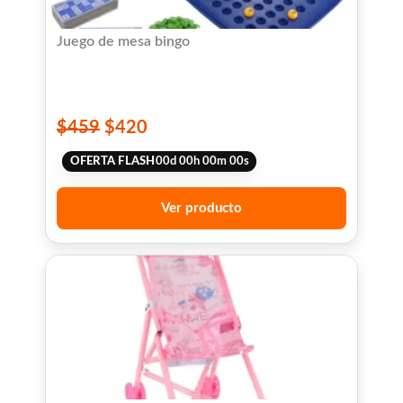
Juego de mesa bingo
$
459
$
420
OFERTA FLASH
00
d
00
h
00
m
00
s
Ver producto