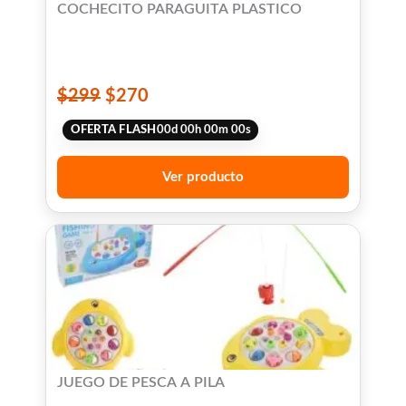
COCHECITO PARAGUITA PLASTICO
$
299
$
270
OFERTA FLASH
00
d
00
h
00
m
00
s
Ver producto
JUEGO DE PESCA A PILA