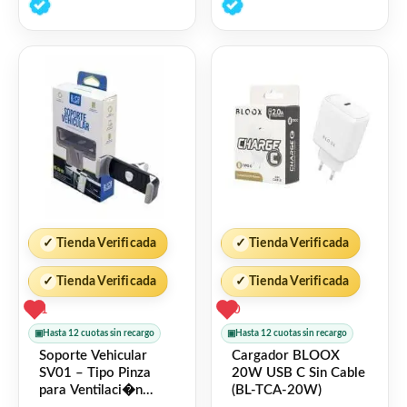
de
de
5
5
✓
Tienda Verificada
✓
Tienda Verificada
✓
Tienda Verificada
✓
Tienda Verificada
1
0
▣
Hasta 12 cuotas sin recargo
▣
Hasta 12 cuotas sin recargo
Soporte Vehicular
Cargador BLOOX
SV01 – Tipo Pinza
20W USB C Sin Cable
para Ventilaci�n
(BL-TCA-20W)