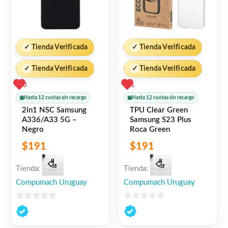
✓
Tienda Verificada
✓
Tienda Verificada
✓
Tienda Verificada
✓
Tienda Verificada
0
1
▣
Hasta 12 cuotas sin recargo
▣
Hasta 12 cuotas sin recargo
2in1 NSC Samsung
TPU Clear Green
A336/A33 5G –
Samsung S23 Plus
Negro
Roca Green
$
191
$
191
Tienda:
Tienda:
Compumach Uruguay
Compumach Uruguay
0
0
de
de