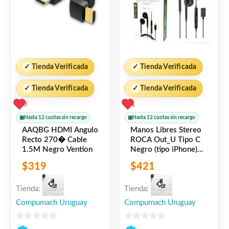
✓
Tienda Verificada
✓
Tienda Verificada
✓
Tienda Verificada
✓
Tienda Verificada
0
1
▣
Hasta 12 cuotas sin recargo
▣
Hasta 12 cuotas sin recargo
AAQBG HDMI Angulo
Manos Libres Stereo
Recto 270� Cable
ROCA Out_U Tipo C
1.5M Negro Vention
Negro (tipo iPhone)
Universal
$
319
$
421
Tienda:
Tienda:
Compumach Uruguay
Compumach Uruguay
0
0