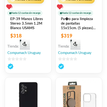
0
0
▣
Hasta 12 cuotas sin recargo
▣
Hasta 12 cuotas sin recargo
EP-39 Manos Libres
Pa�o para limpieza
Stereo 3.5mm 1.2M
de pantallas
Blanco USAMS
15x15cm. (5 piezas)
6941402715359
$
318
$
319
Rock Space
Tienda:
Tienda:
Compumach Uruguay
Compumach Uruguay
0
0
de
de
5
5