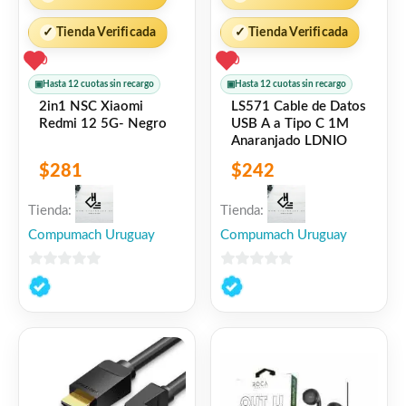
✓
Tienda Verificada
✓
Tienda Verificada
0
0
▣
Hasta 12 cuotas sin recargo
▣
Hasta 12 cuotas sin recargo
2in1 NSC Xiaomi
LS571 Cable de Datos
Redmi 12 5G- Negro
USB A a Tipo C 1M
Anaranjado LDNIO
$
281
$
242
Tienda:
Tienda:
Compumach Uruguay
Compumach Uruguay
0
0
de
de
5
5