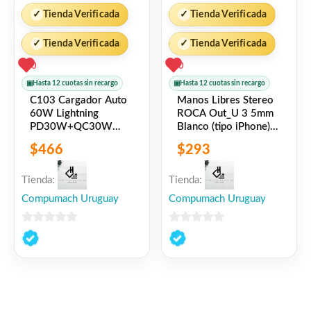
✓
Tienda Verificada
✓
Tienda Verificada
✓
Tienda Verificada
✓
Tienda Verificada
0
0
▣
Hasta 12 cuotas sin recargo
▣
Hasta 12 cuotas sin recargo
C103 Cargador Auto
Manos Libres Stereo
60W Lightning
ROCA Out_U 3 5mm
PD30W+QC30W
Blanco (tipo iPhone)
Negro LDNIO
Universal
$
466
$
293
Tienda:
Tienda:
Compumach Uruguay
Compumach Uruguay
0
0
de
de
5
5