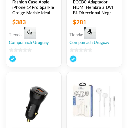
Fashion Case Apple
ECCB0 Adaptador
iPhone 14Pro Sparkle
HDMI Hembra a DVI
Greige Marble Ideal
Bi-Direccional Negro
of Sweden
Vention
$
383
$
281
Tienda:
Tienda:
Compumach Uruguay
Compumach Uruguay
0
0
de
de
5
5