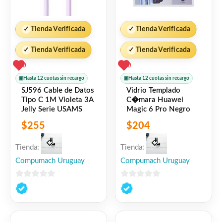
✓
Tienda Verificada
✓
Tienda Verificada
✓
Tienda Verificada
✓
Tienda Verificada
0
0
▣
Hasta 12 cuotas sin recargo
▣
Hasta 12 cuotas sin recargo
SJ596 Cable de Datos
Vidrio Templado
Tipo C 1M Violeta 3A
C�mara Huawei
Jelly Serie USAMS
Magic 6 Pro Negro
$
255
$
204
Tienda:
Tienda:
Compumach Uruguay
Compumach Uruguay
0
0
de
de
5
5