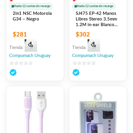
▣
Hasta 12 cuotas sin recargo
▣
Hasta 12 cuotas sin recargo
2in1 NSC Motorola
SJ475 EP-42 Manos
G34 – Negro
Libres Stereo 3.5mm
1.2M in-ear Blanco
USAMS
$
281
$
302
Tienda:
Tienda:
Compumach Uruguay
Compumach Uruguay
0
0
de
de
5
5