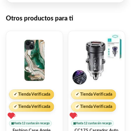
Otros productos para ti
✓
Tienda Verificada
✓
Tienda Verificada
✓
Tienda Verificada
✓
Tienda Verificada
0
0
▣
Hasta 12 cuotas sin recargo
▣
Hasta 12 cuotas sin recargo
Fashion Case Apple
CC175 Cargador Auto