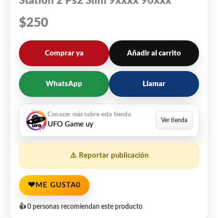
Station 2 Ps2 Slim 9xxxx 90xxx
$
250
Comprar ya
Añadir al carrito
WhatsApp
Llamar
UFO Game uy
⚠️ Reportar publicación
❤
ME GUSTA
0
👍 0 personas recomiendan este producto