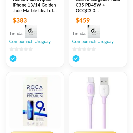
iPhone 13/14 Golden
C35 PD45W +
Jade Marble Ideal of
OCQC3.0
Sweden
Transparente Aluminio
$
383
$
459
Negro USAMS
Tienda:
Tienda:
Compumach Uruguay
Compumach Uruguay
0
0
de
de
5
5