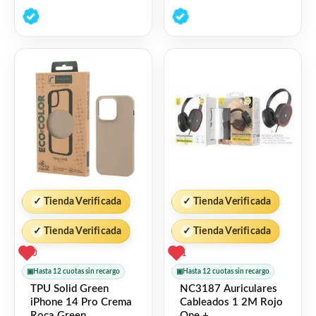
0
0
de
de
5
5
✓
Tienda Verificada
✓
Tienda Verificada
✓
Tienda Verificada
✓
Tienda Verificada
0
1
▣
Hasta 12 cuotas sin recargo
▣
Hasta 12 cuotas sin recargo
TPU Solid Green
NC3187 Auriculares
iPhone 14 Pro Crema
Cableados 1 2M Rojo
Roca Green
One +