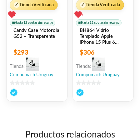
✓
Tienda Verificada
✓
Tienda Verificada
0
0
▣
Hasta 12 cuotas sin recargo
▣
Hasta 12 cuotas sin recargo
Candy Case Motorola
BH864 Vidrio
G52 – Transparente
Templado Apple
iPhone 15 Plus 6
7″/0,33mm Negro
$
293
$
306
USAMS
Tienda:
Tienda:
Compumach Uruguay
Compumach Uruguay
0
0
de
de
5
5
Productos relacionados