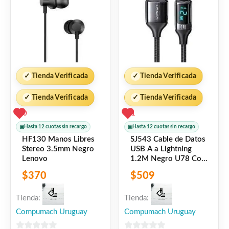
✓
Tienda Verificada
✓
Tienda Verificada
✓
Tienda Verificada
✓
Tienda Verificada
0
1
▣
Hasta 12 cuotas sin recargo
▣
Hasta 12 cuotas sin recargo
HF130 Manos Libres
SJ543 Cable de Datos
Stereo 3.5mm Negro
USB A a Lightning
Lenovo
1.2M Negro U78 Con
LCD USAMS
$
370
$
509
Tienda:
Tienda:
Compumach Uruguay
Compumach Uruguay