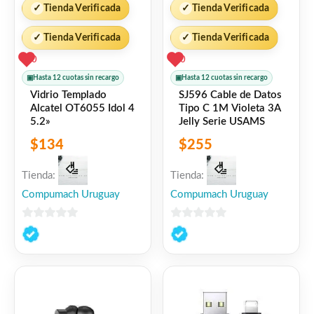
✓
Tienda Verificada
✓
Tienda Verificada
✓
Tienda Verificada
✓
Tienda Verificada
0
0
▣
Hasta 12 cuotas sin recargo
▣
Hasta 12 cuotas sin recargo
Vidrio Templado
SJ596 Cable de Datos
Alcatel OT6055 Idol 4
Tipo C 1M Violeta 3A
5.2»
Jelly Serie USAMS
$
134
$
255
Tienda:
Tienda:
Compumach Uruguay
Compumach Uruguay
0
0
de
de
5
5