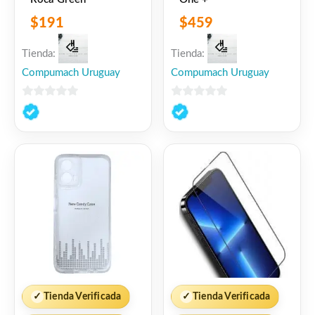
$
191
$
459
Tienda:
Tienda:
Compumach Uruguay
Compumach Uruguay
0
0
de
de
5
5
✓
Tienda Verificada
✓
Tienda Verificada