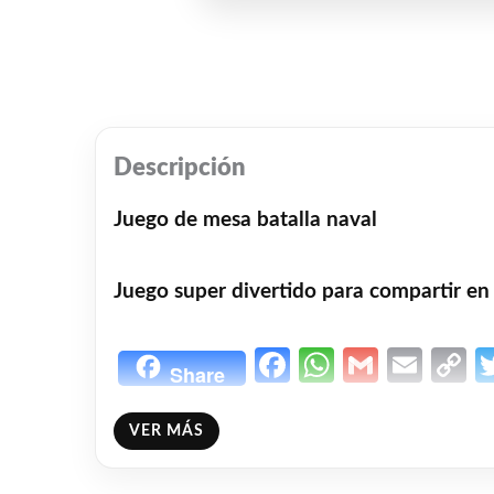
Descripción
Juego de mesa batalla naval
Juego super divertido para compartir en
Facebook
WhatsAp
Gmail
Emai
C
Share
L
❤
ME GUSTA
1
VER MÁS
👍 1 persona recomienda este producto