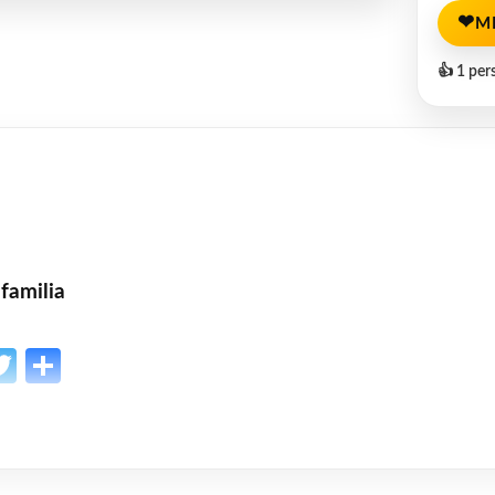
❤
M
👍 1 per
 familia
p
l
opy
Twitter
Share
ink