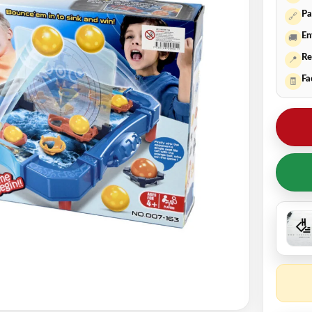
Pa
🔗
En
🚚
Re
📍
Fa
🧾