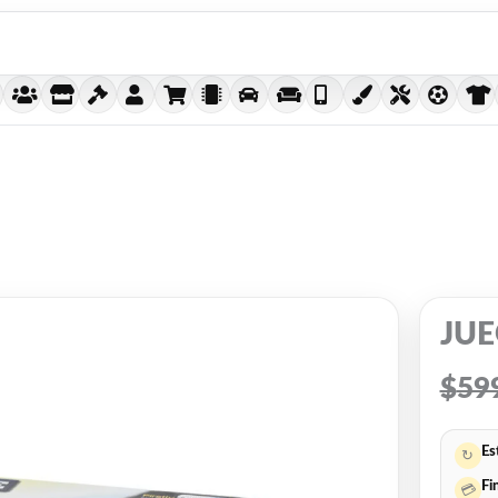
JUE
$
59
Es
↻
Fi
💳