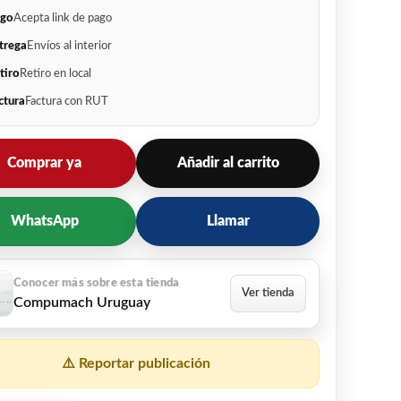
go
Acepta link de pago
trega
Envíos al interior
tiro
Retiro en local
ctura
Factura con RUT
Comprar ya
Añadir al carrito
WhatsApp
Llamar
Compumach Uruguay
⚠️ Reportar publicación