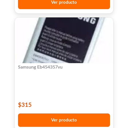
Ver producto
Samsung Eb454357vu
$
315
Ver producto