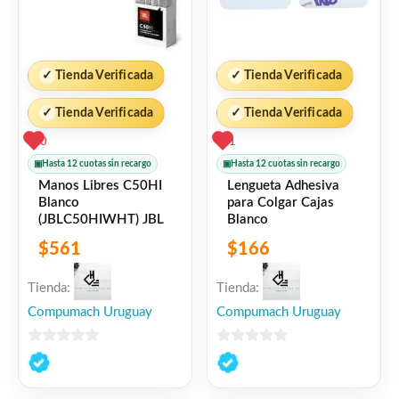
✓
Tienda Verificada
✓
Tienda Verificada
✓
Tienda Verificada
✓
Tienda Verificada
0
1
▣
Hasta 12 cuotas sin recargo
▣
Hasta 12 cuotas sin recargo
Manos Libres C50HI
Lengueta Adhesiva
Blanco
para Colgar Cajas
(JBLC50HIWHT) JBL
Blanco
$
561
$
166
Tienda:
Tienda:
Compumach Uruguay
Compumach Uruguay
0
0
de
de
5
5