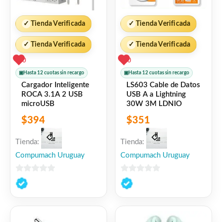
✓
Tienda Verificada
✓
Tienda Verificada
✓
Tienda Verificada
✓
Tienda Verificada
0
0
▣
Hasta 12 cuotas sin recargo
▣
Hasta 12 cuotas sin recargo
Cargador Inteligente
LS603 Cable de Datos
ROCA 3.1A 2 USB
USB A a Lightning
microUSB
30W 3M LDNIO
$
394
$
351
Tienda:
Tienda:
Compumach Uruguay
Compumach Uruguay
0
0
de
de
5
5