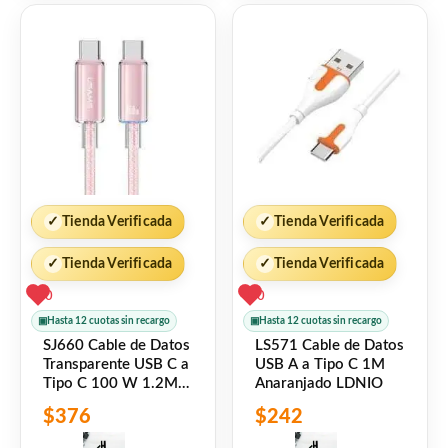
✓
Tienda Verificada
✓
Tienda Verificada
✓
Tienda Verificada
✓
Tienda Verificada
0
0
▣
Hasta 12 cuotas sin recargo
▣
Hasta 12 cuotas sin recargo
SJ660 Cable de Datos
LS571 Cable de Datos
Transparente USB C a
USB A a Tipo C 1M
Tipo C 100 W 1.2M
Anaranjado LDNIO
Rosado USAMS
$
376
$
242