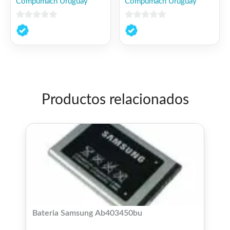
Compumach Uruguay
Compumach Uruguay
0
0
de
de
5
5
Productos relacionados
Bateria Samsung Ab403450bu