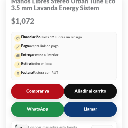
Manos Libres Stereo Urban Tune Eco
3.5 mm Lavanda Energy Sistem
$
1,072
Financiación
Hasta 12 cuotas sin recargo
💳
Pago
Acepta link de pago
🔗
Entrega
Envíos al interior
🚚
Retiro
Retiro en local
📍
Factura
Factura con RUT
🧾
Comprar ya
Añadir al carrito
WhatsApp
Llamar