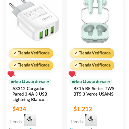
✓
Tienda Verificada
✓
Tienda Verificada
✓
Tienda Verificada
✓
Tienda Verificada
1
1
▣
Hasta 12 cuotas sin recargo
▣
Hasta 12 cuotas sin recargo
A3312 Cargador
BE16 BE Series TWS
Pared 3.4A 3 USB
BT5.3 Verde USAMS
Lightning Blanco
LDNIO
$
434
$
1,212
Tienda:
Tienda: