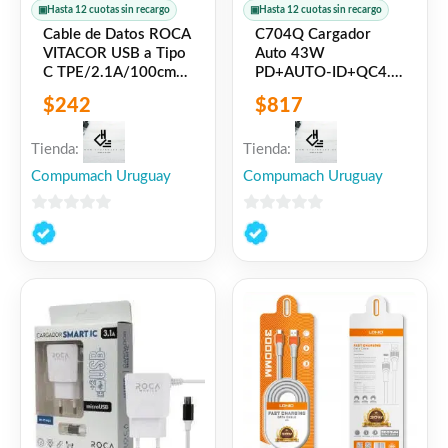
▣
Hasta 12 cuotas sin recargo
▣
Hasta 12 cuotas sin recargo
Cable de Datos ROCA
C704Q Cargador
VITACOR USB a Tipo
Auto 43W
C TPE/2.1A/100cm
PD+AUTO-ID+QC4.0
Rojo
Bluetooth FM Pantalla
$
242
$
817
LED Tipo C a Tipo C
Negro LDNIO
Tienda:
Tienda:
Compumach Uruguay
Compumach Uruguay
0
0
de
de
5
5