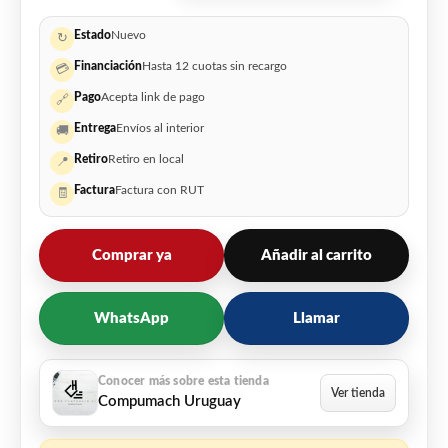
Estado
Nuevo
↻
Financiación
Hasta 12 cuotas sin recargo
💳
Pago
Acepta link de pago
🔗
Entrega
Envíos al interior
🚚
Retiro
Retiro en local
📍
Factura
Factura con RUT
🧾
Comprar ya
Añadir al carrito
WhatsApp
Llamar
Compumach Uruguay