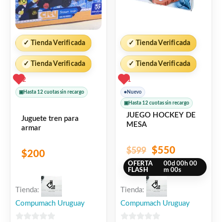
✓
Tienda Verificada
✓
Tienda Verificada
✓
Tienda Verificada
✓
Tienda Verificada
2
1
▣
Hasta 12 cuotas sin recargo
●
Nuevo
▣
Hasta 12 cuotas sin recargo
JUEGO HOCKEY DE
Juguete tren para
MESA
armar
$
550
$
599
$
200
OFERTA
00
d
00
h
00
FLASH
m
00
s
Tienda:
Tienda:
Compumach Uruguay
Compumach Uruguay