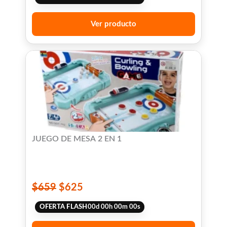
Ver producto
JUEGO DE MESA 2 EN 1
$
659
$
625
OFERTA FLASH
00
d
00
h
00
m
00
s