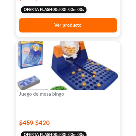
OFERTA FLASH
00
d
00
h
00
m
00
s
Ver producto
Juego de mesa bingo
$
459
$
420
OFERTA FLASH
00
d
00
h
00
m
00
s