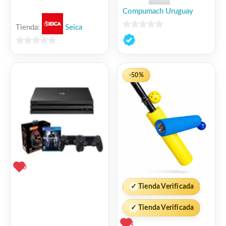
Compumach Uruguay
Tienda:
Seica
0
de
0
5
de
5
-50%
0
✓
Tienda Verificada
✓
Tienda Verificada
4