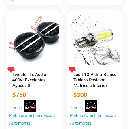
de
0
5
de
5
0
0
Tweeter Tx Audio
Led T10 Vidrio Blanco
400w Excelentes
Tablero Posición
Agudos !!
Matricula Interior
$
750
$
300
Tienda:
Tienda:
PlatinoZone Iluminación
PlatinoZone Iluminación
Automotriz
Automotriz