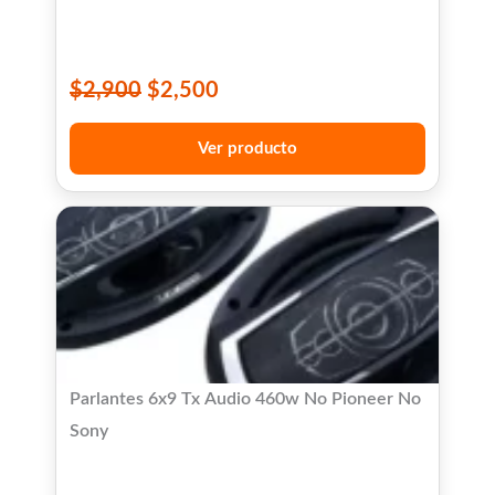
$
2,900
$
2,500
Ver producto
Parlantes 6x9 Tx Audio 460w No Pioneer No
Sony