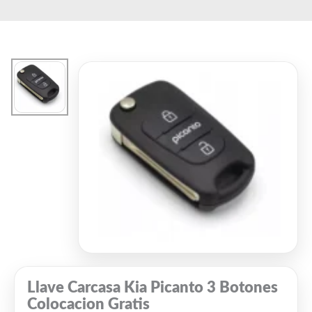
Ir
El
El
al
precio
precio
contenido
original
actual
era:
es:
$2,900.
$2,500.
Llave Carcasa Kia Picanto 3 Botones
Colocacion Gratis