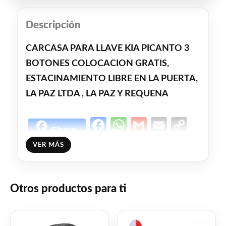
Descripción
CARCASA PARA LLAVE KIA PICANTO 3
BOTONES COLOCACION GRATIS,
ESTACINAMIENTO LIBRE EN LA PUERTA,
LA PAZ LTDA , LA PAZ Y REQUENA
Facebook
WhatsApp
Gmail
Email
Copy
Share
Link
Twitter
Share
VER MÁS
❤
ME GUSTA
0
Otros productos para ti
👍 0 personas recomiendan este producto