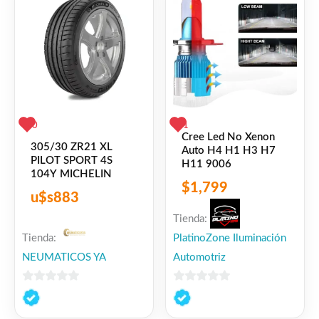
0
1
Cree Led No Xenon
305/30 ZR21 XL
Auto H4 H1 H3 H7
PILOT SPORT 4S
H11 9006
104Y MICHELIN
$
1,799
u$s
883
Tienda:
Tienda:
PlatinoZone Iluminación
NEUMATICOS YA
Automotriz
0
0
de
de