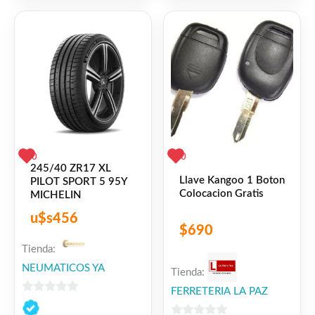
5
5
0
0
245/40 ZR17 XL
Llave Kangoo 1 Boton
PILOT SPORT 5 95Y
Colocacion Gratis
MICHELIN
u$s
456
$
690
Tienda:
NEUMATICOS YA
Tienda:
FERRETERIA LA PAZ
0