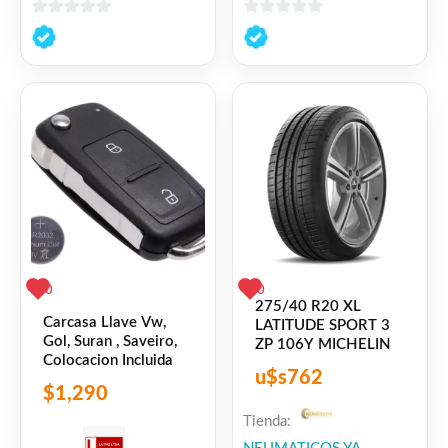
0
0
de
de
5
5
0
0
275/40 R20 XL
Carcasa Llave Vw,
LATITUDE SPORT 3
Gol, Suran , Saveiro,
ZP 106Y MICHELIN
Colocacion Incluida
u$s
762
$
1,290
Tienda: