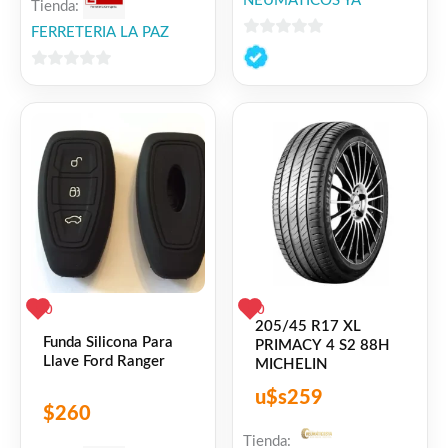
NEUMATICOS YA
Tienda:
FERRETERIA LA PAZ
0
de
0
5
de
5
0
0
205/45 R17 XL
Funda Silicona Para
PRIMACY 4 S2 88H
Llave Ford Ranger
MICHELIN
u$s
259
$
260
Tienda: