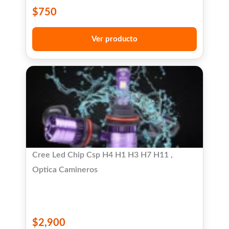
$
750
Ver producto
Cree Led Chip Csp H4 H1 H3 H7 H11 ,
Optica Camineros
$
2,900