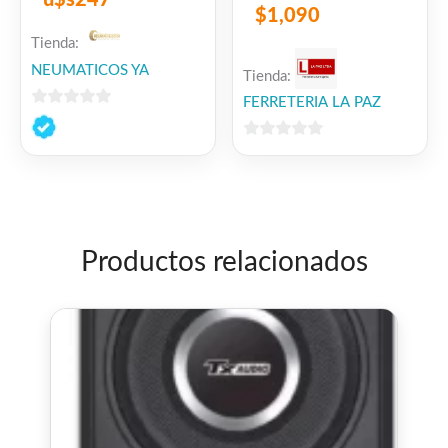
u$s
247
$
1,090
Tienda:
NEUMATICOS YA
Tienda:
FERRETERIA LA PAZ
0
de
0
5
de
5
Productos relacionados