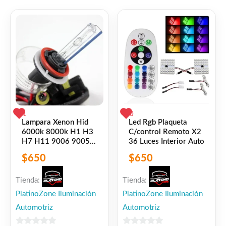
*5000 K -6000K – 8000K
*EL PRECIO ES POR UNIDAD
Facebook
WhatsApp
Gmail
Email
Copy
Share
Link
Twitter
Share
❤
ME GUSTA
1
1
0
Lampara Xenon Hid
Led Rgb Plaqueta
6000k 8000k H1 H3
C/control Remoto X2
👍 1 persona recomienda este producto
H7 H11 9006 9005
36 Luces Interior Auto
880 Etc
$
650
$
650
Tienda:
Tienda:
PlatinoZone Iluminación
PlatinoZone Iluminación
Automotriz
Automotriz