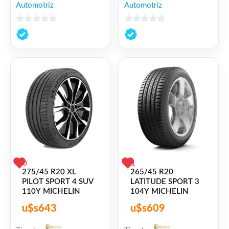
Automotriz
Automotriz
0
0
de
de
5
5
0
1
275/45 R20 XL
265/45 R20
PILOT SPORT 4 SUV
LATITUDE SPORT 3
110Y MICHELIN
104Y MICHELIN
u$s
643
u$s
609