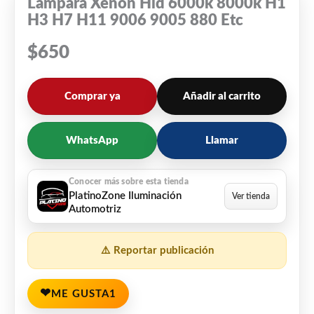
Lampara Xenon Hid 6000k 8000k H1
H3 H7 H11 9006 9005 880 Etc
$
650
Comprar ya
Añadir al carrito
WhatsApp
Llamar
PlatinoZone Iluminación
Automotriz
⚠️ Reportar publicación
❤
ME GUSTA
1