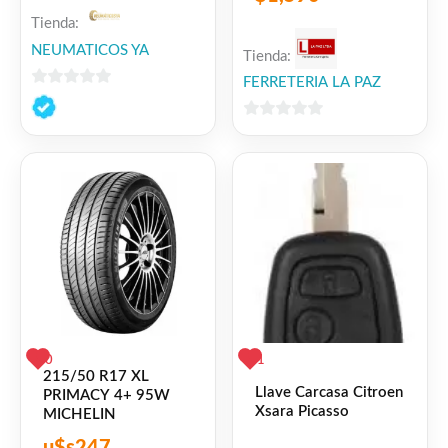
Tienda:
NEUMATICOS YA
Tienda:
FERRETERIA LA PAZ
0
de
0
5
de
5
0
1
215/50 R17 XL
Llave Carcasa Citroen
PRIMACY 4+ 95W
Xsara Picasso
MICHELIN