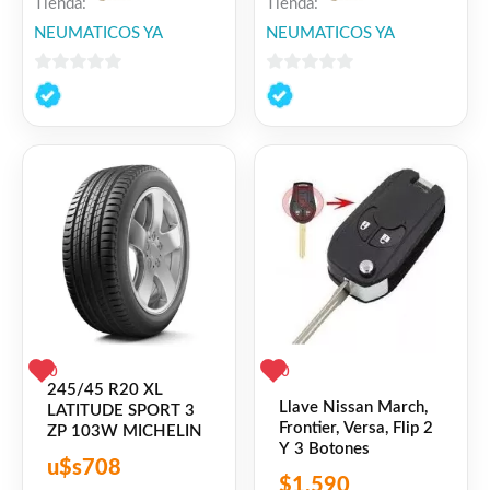
Tienda:
Tienda:
NEUMATICOS YA
NEUMATICOS YA
0
0
de
de
5
5
0
0
245/45 R20 XL
Llave Nissan March,
LATITUDE SPORT 3
Frontier, Versa, Flip 2
ZP 103W MICHELIN
Y 3 Botones
u$s
708
$
1,590