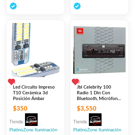
0
0
de
de
5
5
1
0
Led Circuito Impreso
Jbl Celebrity 100
T10 Cerámica 3d
Radio 1 Din Con
Posición Ámbar
Bluetooth, Micrófono,
Etc
$
350
$
3,550
Tienda:
Tienda:
PlatinoZone Iluminación
PlatinoZone Iluminación