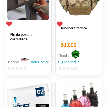
1
0
Riñonera táctica
Fin de porton
corredizos
$
1,000
Tienda:
Tienda:
RyR Choice
Big Mountain
0
0
de
de
5
5