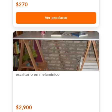
$
270
Ver producto
escritorio en melaminico
$
2,900