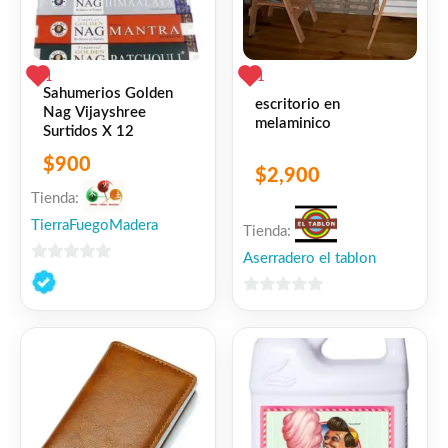
1
1
Sahumerios Golden
escritorio en
Nag Vijayshree
melaminico
Surtidos X 12
$
900
$
2,900
Tienda:
TierraFuegoMadera
Tienda:
Aserradero el tablon
0
de
0
5
de
5