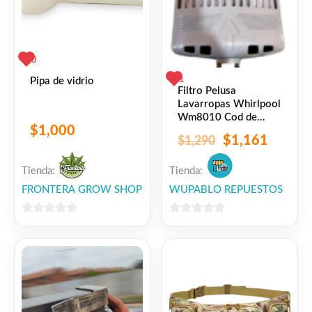
0
1
Pipa de vidrio
Filtro Pelusa
Lavarropas Whirlpool
Wm8010 Cod de
$
1,000
repuesto
$
1,161
$
1,290
301101400095
Tienda:
Tienda:
FRONTERA GROW SHOP
WUPABLO REPUESTOS
0
0
de
de
5
5