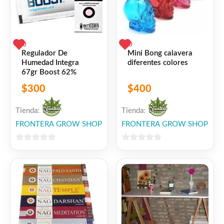
0
0
Regulador De
Mini Bong calavera
Humedad Integra
diferentes colores
67gr Boost 62%
$
300
$
400
Tienda:
Tienda:
FRONTERA GROW SHOP
FRONTERA GROW SHOP
0
0
de
de
5
5