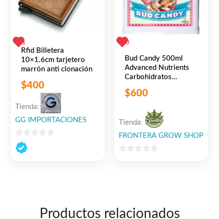
1
0
Rfid Billetera
Bud Candy 500ml
10×1.6cm tarjetero
Advanced Nutrients
marrón anti clonación
Carbohidratos
$
400
Floracion
$
600
Tienda:
GG IMPORTACIONES
Tienda:
FRONTERA GROW SHOP
0
de
0
5
de
5
Productos relacionados