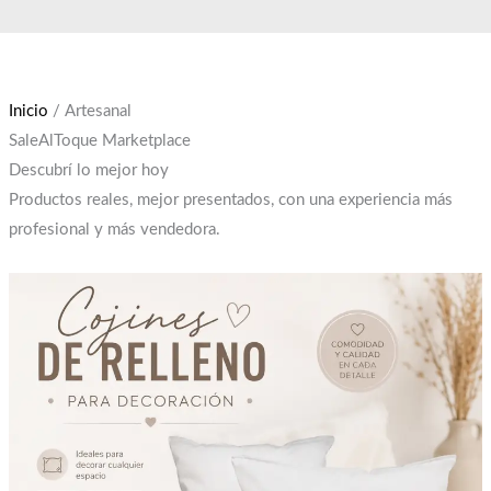
Ir
El
El
El
El
El
El
al
precio
precio
precio
precio
precio
precio
contenido
original
original
original
actual
actual
actual
era:
era:
era:
es:
es:
es:
Inicio
/ Artesanal
$300.
$850.
$12,000.
$250.
$650.
$10,000.
SaleAlToque Marketplace
Descubrí lo mejor hoy
Productos reales, mejor presentados, con una experiencia más
profesional y más vendedora.