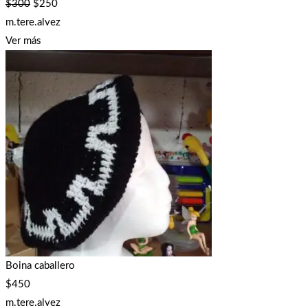
$
300
$
250
m.tere.alvez
Ver más
Boina caballero
$
450
m.tere.alvez