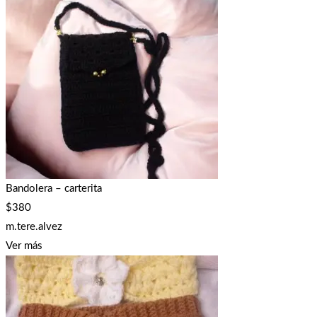
Bandolera – carterita
$
380
m.tere.alvez
Ver más