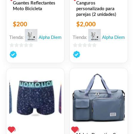
Guantes Reflectantes
Canguros
Moto Bicicleta
personalizado para
parejas (2 unidades)
$
200
$
2,000
Tienda:
Alpha Diem
Tienda:
Alpha Diem
0
0
de
de
5
5
0
0