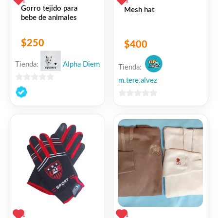
1
1
Gorro tejido para
Mesh hat
bebe de animales
$
250
$
400
Tienda:
Alpha Diem
Tienda:
m.tere.alvez
0
de
0
5
de
5
1
1