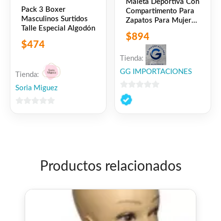
Maleta Deportiva Con
Pack 3 Boxer
Compartimento Para
Masculinos Surtidos
Zapatos Para Mujer
Talle Especial Algodón
Color Azul
$
894
$
474
Tienda:
GG IMPORTACIONES
Tienda:
Soria Miguez
0
de
0
5
de
5
Productos relacionados