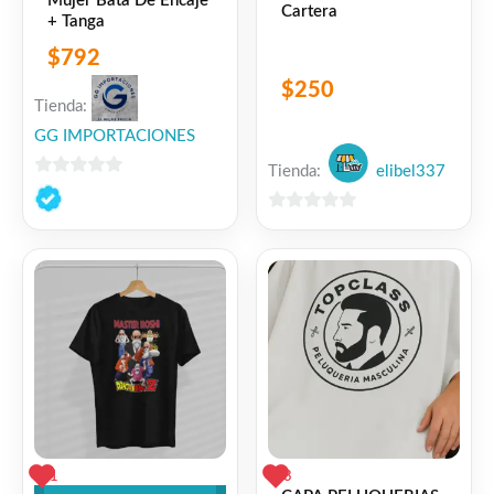
Mujer Bata De Encaje
Cartera
+ Tanga
$
792
$
250
Tienda:
GG IMPORTACIONES
Tienda:
elibel337
0
de
0
5
de
5
1
3