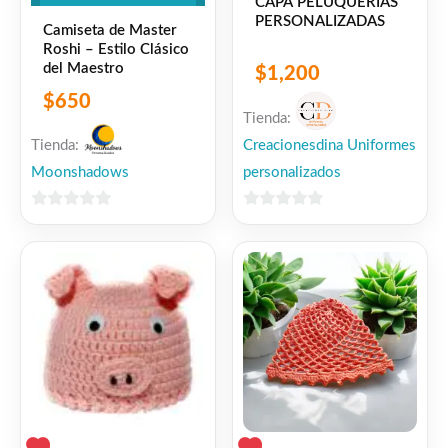
CAPA PELUQUERIAS
PERSONALIZADAS
Camiseta de Master
Roshi – Estilo Clásico
del Maestro
$
1,200
$
650
Tienda:
Tienda:
Creacionesdina Uniformes
Moonshadows
personalizados
0
0
de
de
5
5