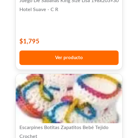
Juego De Sábanas King Size Lisa 198x203+30
Hotel Suave - C R
$
1,795
Ver producto
Escarpines Botitas Zapatitos Bebé Tejido
Crochet