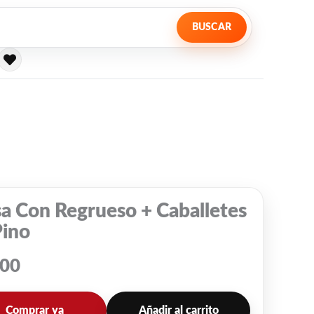
BUSCAR
a Con Regrueso + Caballetes
Pino
100
Comprar ya
Añadir al carrito