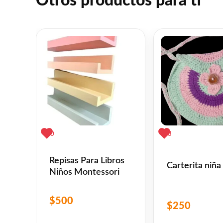
Otros productos para ti
0
3
Repisas Para Libros
Carterita niña
Niños Montessori
$
500
$
250