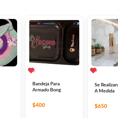
0
0
Bandeja Para
Se Realiza
Armado Bong
A Medida
$
400
$
650