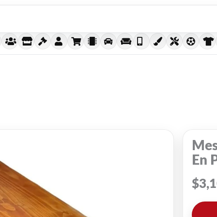
Mes
En 
$
3,