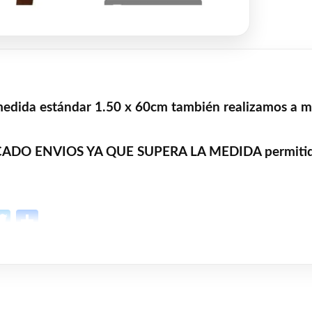
a medida estándar 1.50 x 60cm también realizamos a m
ENVIOS YA QUE SUPERA LA MEDIDA permitida cor
p
l
opy
Twitter
Share
ink