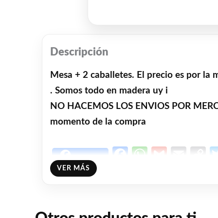
Descripción
Mesa + 2 caballetes. El precio es por l
. Somos todo en madera uy i
NO HACEMOS LOS ENVIOS POR MERCADO 
momento de la compra
Facebook
WhatsAp
Gmail
Emai
C
Share
L
VER MÁS
❤
ME GUSTA
1
👍 1 persona recomienda este producto