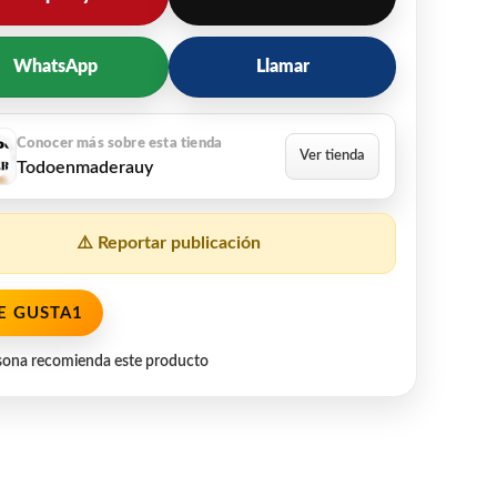
WhatsApp
Llamar
Todoenmaderauy
⚠️ Reportar publicación
E GUSTA
1
sona recomienda este producto