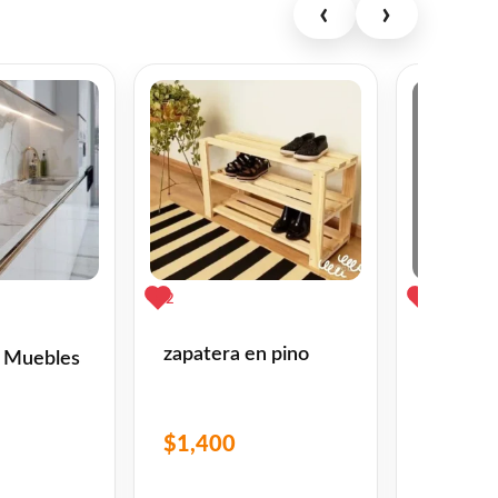
‹
›
2
0
zapatera en pino
Estanter
n Muebles
Plantas
$
1,400
$
2,000