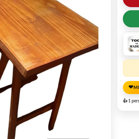
❤
M
👍 1 per