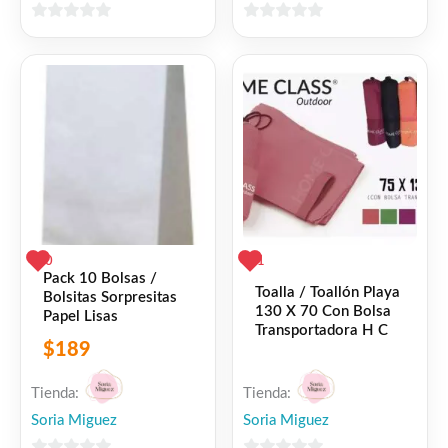
0
0
de
de
5
5
0
1
Pack 10 Bolsas /
Toalla / Toallón Playa
Bolsitas Sorpresitas
130 X 70 Con Bolsa
Papel Lisas
Transportadora H C
$
189
Tienda:
Tienda:
Soria Miguez
Soria Miguez