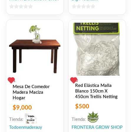
0
0
de
de
5
5
1
0
Red Elástica Malla
Mesa De Comedor
Blanco 150cm X
Madera Maciza
450cm Trellis Netting
Hogar
$
500
$
9,000
Tienda:
Tienda:
Todoenmaderauy
FRONTERA GROW SHOP