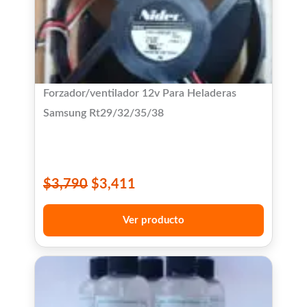
Forzador/ventilador 12v Para Heladeras
Samsung Rt29/32/35/38
$
3,790
$
3,411
Ver producto