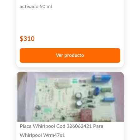
activado 50 ml
$
310
Ver producto
Placa Whirlpool Cod 326062421 Para
Whirlpool Wrm47x1