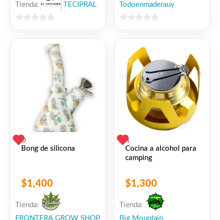
Tienda:
TECIPRAL
Todoenmaderauy
0
0
de
de
5
5
0
1
Bong de silicona
Cocina a alcohol para
camping
$
1,400
$
1,300
Tienda:
Tienda:
FRONTERA GROW SHOP
Big Mountain