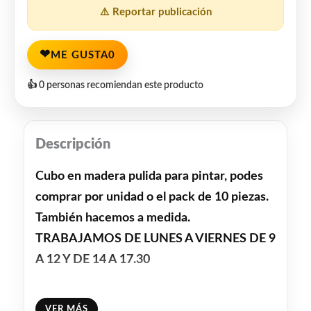
⚠️ Reportar publicación
❤
ME GUSTA
0
👍 0 personas recomiendan este producto
Descripción
Cubo en madera pulida para pintar, podes
comprar por unidad o el pack de 10 piezas.
También hacemos a medida.
TRABAJAMOS DE LUNES A VIERNES DE 9
A 12 Y DE 14 A 17.30
Facebook
WhatsApp
Gmail
Email
Copy
Share
VER MÁS