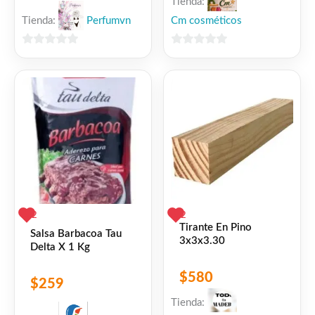
Tienda:
Tienda:
Perfumvn
Cm cosméticos
0
0
de
de
5
5
2
2
Tirante En Pino
Salsa Barbacoa Tau
3x3x3.30
Delta X 1 Kg
$
580
$
259
Tienda: