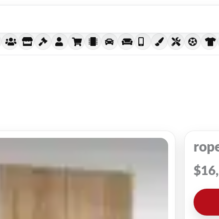
rop
$
16