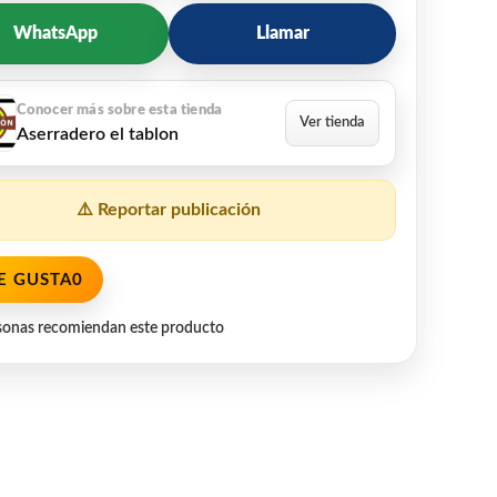
WhatsApp
Llamar
Aserradero el tablon
⚠️ Reportar publicación
E GUSTA
0
sonas recomiendan este producto