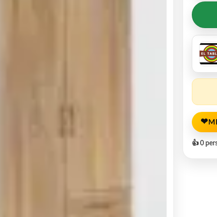
❤
M
👍 0 per