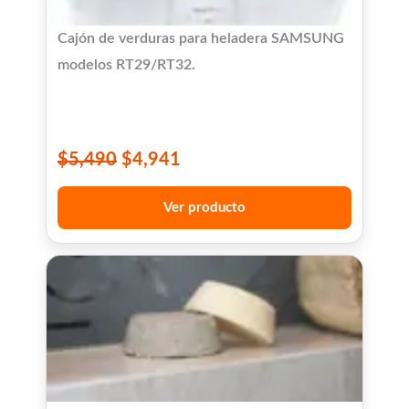
Cajón de verduras para heladera SAMSUNG
modelos RT29/RT32.
$
5,490
$
4,941
Ver producto