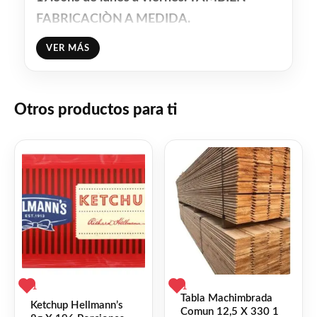
FABRICACIÒN A MEDIDA.
ANTES DE COMPRAR CONSULTE STOCK
VER MÁS
Somos todo en madera uy
Facebook
WhatsApp
Gmail
Email
Copy
Otros productos para ti
Share
Link
Twitter
Share
❤
ME GUSTA
0
👍 0 personas recomiendan este producto
1
1
Tabla Machimbrada
Ketchup Hellmann’s
Comun 12,5 X 330 1