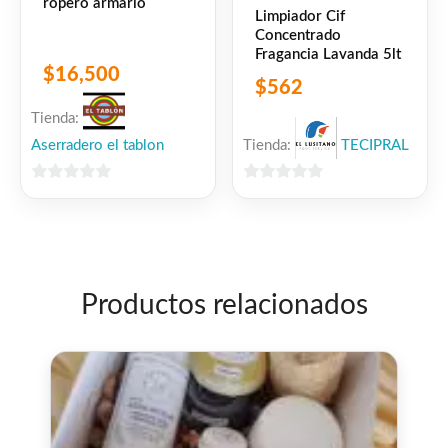
ropero armario
Limpiador Cif
Concentrado
Fragancia Lavanda 5lt
$
16,500
$
562
Tienda:
Aserradero el tablon
Tienda:
TECIPRAL
0
0
de
de
5
5
Productos relacionados