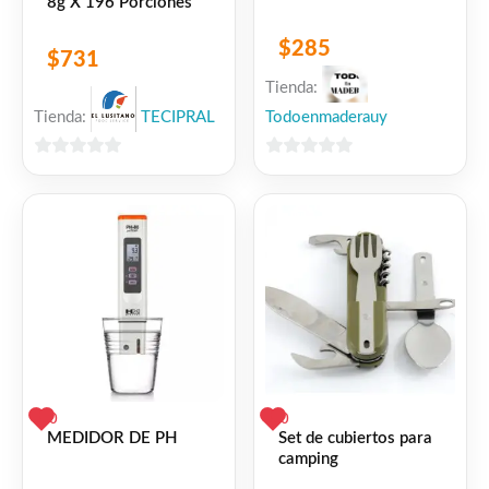
8g X 196 Porciones
$
285
$
731
Tienda:
Tienda:
TECIPRAL
Todoenmaderauy
0
0
de
de
5
5
0
0
MEDIDOR DE PH
Set de cubiertos para
camping