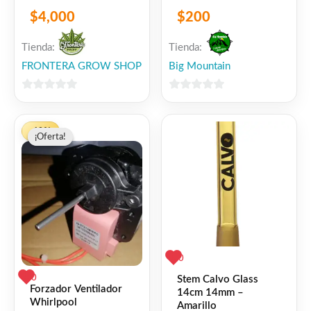
$
4,000
$
200
Tienda:
Tienda:
FRONTERA GROW SHOP
Big Mountain
0
0
de
de
El
El
5
5
-10%
¡Oferta!
¡Oferta!
precio
precio
original
actual
era:
es:
$2,290.
$2,061.
0
0
Stem Calvo Glass
Forzador Ventilador
14cm 14mm –
Whirlpool
Amarillo