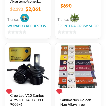
/brastemp/consul
$
690
Ac220v 50/60
$
2,061
$
2,290
Tienda:
Tienda:
WUPABLO REPUESTOS
FRONTERA GROW SHOP
0
0
de
de
5
5
0
1
Cree Led V10 Canbus
Sahumerios Golden
Auto H1 H4 H7 H11
Nag Vijayshree
9005/6