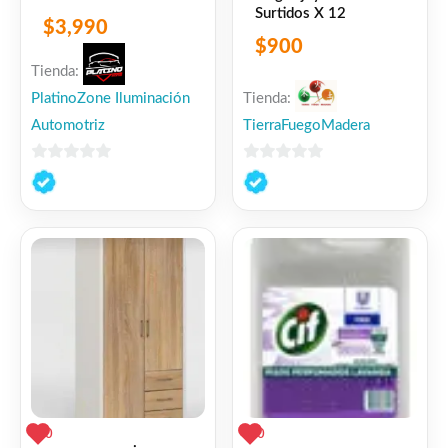
Surtidos X 12
$
3,990
$
900
Tienda:
PlatinoZone Iluminación
Tienda:
Automotriz
TierraFuegoMadera
0
0
de
de
5
5
0
0