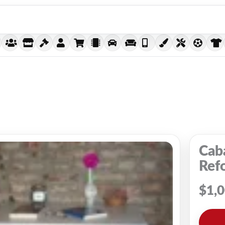
Caba
Ref
$
1,