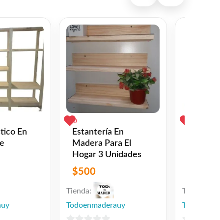
0
0
tico En
Estantería En
Caballe
de
Madera Para El
En Mad
Hogar 3 Unidades
$
500
$
530
Tienda:
Tienda:
auy
Todoenmaderauy
Todoenma