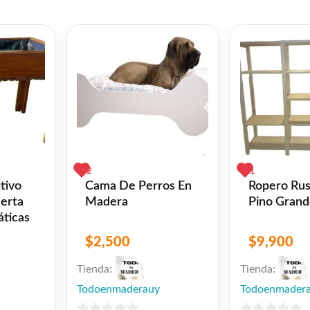
2
1
tivo
Cama De Perros En
Ropero Rus
erta
Madera
Pino Gran
ticas
$
2,500
$
9,900
Tienda:
Tienda:
Todoenmaderauy
Todoenmader