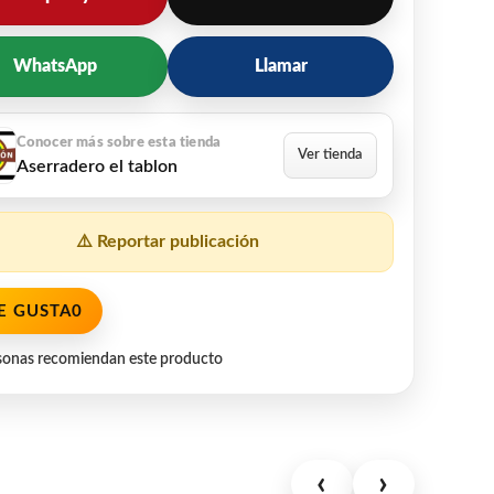
WhatsApp
Llamar
Aserradero el tablon
⚠️ Reportar publicación
E GUSTA
0
sonas recomiendan este producto
‹
›