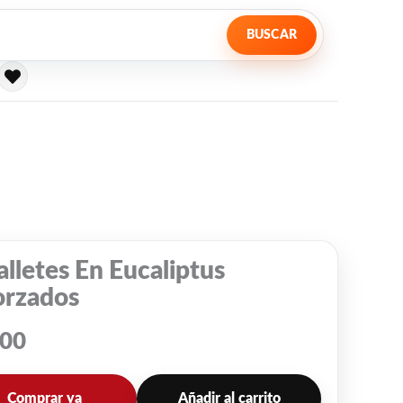
BUSCAR
lletes En Eucaliptus
orzados
000
Comprar ya
Añadir al carrito