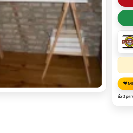
❤
M
👍 0 per