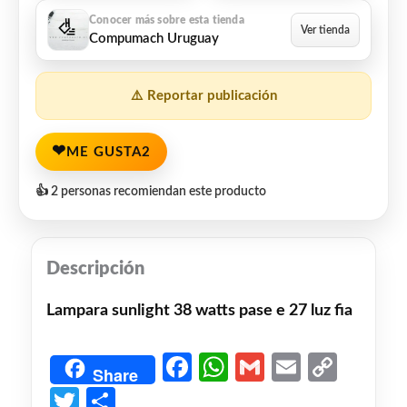
Compumach Uruguay
⚠️ Reportar publicación
❤
ME GUSTA
2
👍 2 personas recomiendan este producto
Descripción
Lampara sunlight 38 watts pase e 27 luz fia
Facebook
WhatsApp
Gmail
Email
Copy
Share
Link
Twitter
Share