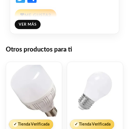
❤
ME GUSTA
2
VER MÁS
👍 2 personas recomiendan este producto
Otros productos para ti
✓
Tienda Verificada
✓
Tienda Verificada