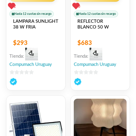
2
3
▣
Hasta 12 cuotas sin recargo
▣
Hasta 12 cuotas sin recargo
LAMPARA SUNLIGHT
REFLECTOR
38 W FRIA
BLANCO 50 W
$
293
$
683
Tienda:
Tienda:
Compumach Uruguay
Compumach Uruguay
0
0
de
de
5
5