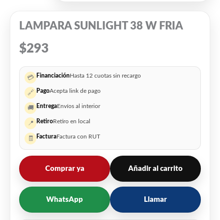
LAMPARA SUNLIGHT 38 W FRIA
$
293
Financiación
Hasta 12 cuotas sin recargo
💳
Pago
Acepta link de pago
🔗
Entrega
Envíos al interior
🚚
Retiro
Retiro en local
📍
Factura
Factura con RUT
🧾
Comprar ya
Añadir al carrito
WhatsApp
Llamar