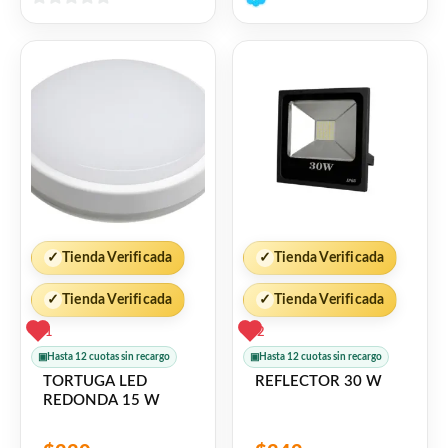
de
0
5
de
5
✓
Tienda Verificada
✓
Tienda Verificada
✓
Tienda Verificada
✓
Tienda Verificada
1
2
▣
Hasta 12 cuotas sin recargo
▣
Hasta 12 cuotas sin recargo
TORTUGA LED
REFLECTOR 30 W
REDONDA 15 W