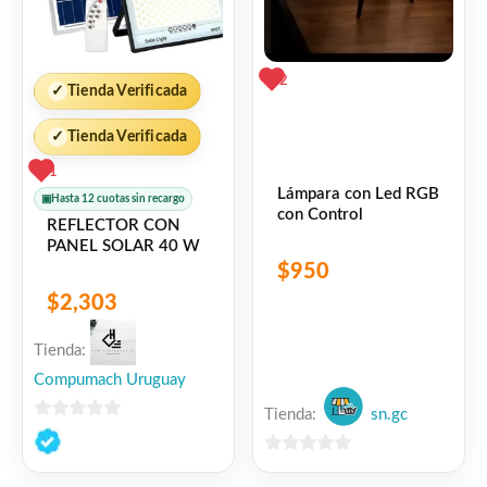
2
✓
Tienda Verificada
✓
Tienda Verificada
1
Lámpara con Led RGB
▣
Hasta 12 cuotas sin recargo
con Control
REFLECTOR CON
PANEL SOLAR 40 W
$
950
$
2,303
Tienda:
Compumach Uruguay
Tienda:
sn.gc
0
de
0
5