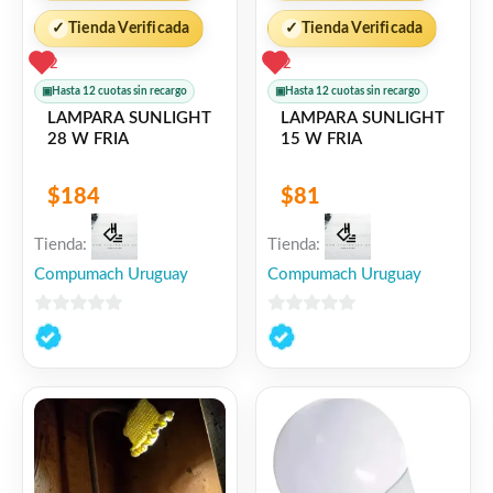
✓
Tienda Verificada
✓
Tienda Verificada
2
2
▣
Hasta 12 cuotas sin recargo
▣
Hasta 12 cuotas sin recargo
LAMPARA SUNLIGHT
LAMPARA SUNLIGHT
28 W FRIA
15 W FRIA
$
184
$
81
Tienda:
Tienda:
Compumach Uruguay
Compumach Uruguay
0
0
de
de
5
5