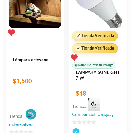
5
✓
Tienda Verificada
✓
Tienda Verificada
2
Lámpara artesanal
▣
Hasta 12 cuotas sin recargo
LAMPARA SUNLIGHT
7 W
$
1,500
$
48
Tienda:
Compumach Uruguay
Tienda:
m.tere.alvez
0