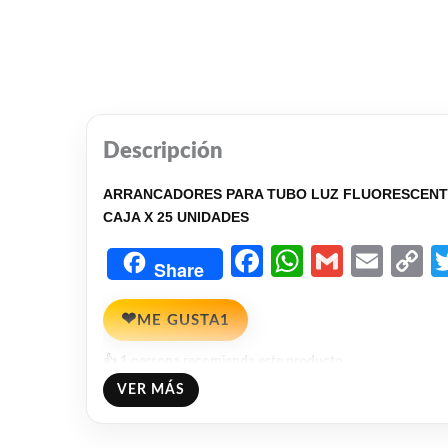
Descripción
ARRANCADORES PARA TUBO LUZ FLUORESCENT
CAJA X 25 UNIDADES
Facebook
WhatsAp
Gmail
Emai
C
Share
L
❤
ME GUSTA
1
👍 1 persona recomienda este producto
VER MÁS