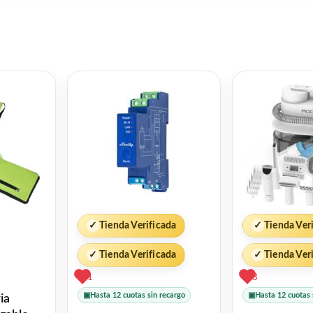
✓
Tienda Verificada
✓
Tienda Ver
✓
Tienda Verificada
✓
Tienda Ver
1
3
▣
Hasta 12 cuotas sin recargo
▣
Hasta 12 cuotas 
ia