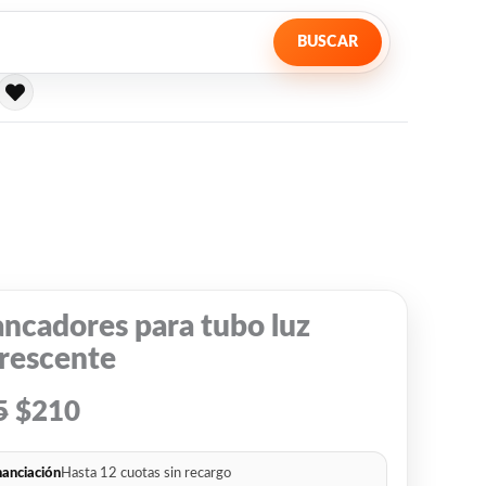
BUSCAR
El
El
precio
precio
original
actual
era:
es:
ncadores para tubo luz
$315.
$210.
orescente
5
$
210
nanciación
Hasta 12 cuotas sin recargo