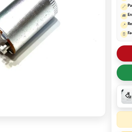
Pa
🔗
En
🚚
Re
📍
Fa
🧾