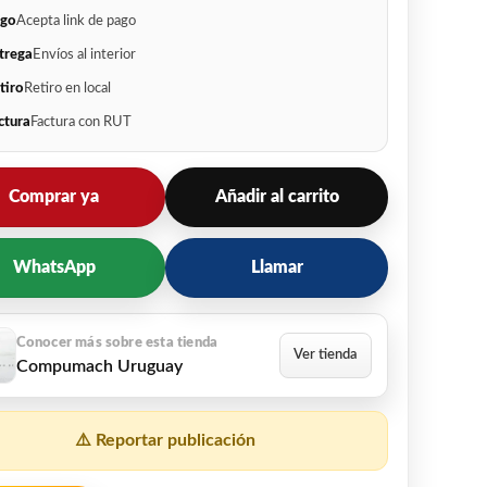
go
Acepta link de pago
trega
Envíos al interior
tiro
Retiro en local
ctura
Factura con RUT
Comprar ya
Añadir al carrito
WhatsApp
Llamar
Compumach Uruguay
⚠️ Reportar publicación