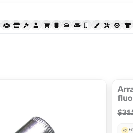
Arra
flu
$
31
Fi
💳