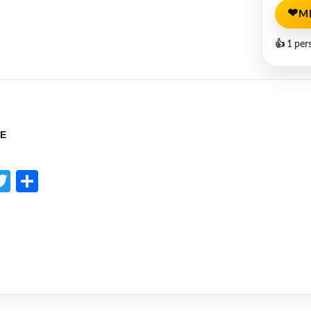
❤
M
👍 1 per
E
p
l
opy
Twitter
Share
ink