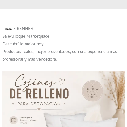
Ir
El
El
al
precio
precio
contenido
original
actual
era:
es:
Inicio
/ RENNER
$12,000.
$10,000.
SaleAlToque Marketplace
Descubrí lo mejor hoy
Productos reales, mejor presentados, con una experiencia más
profesional y más vendedora.