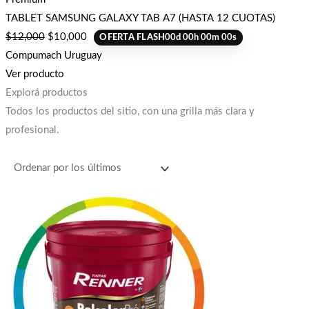
TABLET SAMSUNG GALAXY TAB A7 (HASTA 12 CUOTAS)
$
12,000
$
10,000
OFERTA FLASH
00
d
00
h
00
m
00
s
Compumach Uruguay
Ver producto
Explorá productos
Todos los productos del sitio, con una grilla más clara y
profesional.