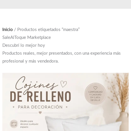
Ir
El
El
al
precio
precio
contenido
original
actual
era:
es:
Inicio
/ Productos etiquetados “maestra”
$12,000.
$10,000.
SaleAlToque Marketplace
Descubrí lo mejor hoy
Productos reales, mejor presentados, con una experiencia más
profesional y más vendedora.