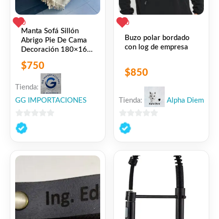
0
0
Manta Sofá Sillón
Buzo polar bordado
Abrigo Pie De Cama
con log de empresa
Decoración 180×165
Cm Camel Lisa
$
750
$
850
Tienda:
GG IMPORTACIONES
Tienda:
Alpha Diem
0
0
de
de
5
5