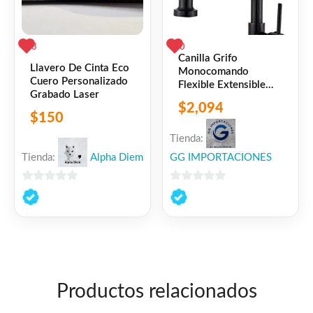
3
0
Canilla Grifo
Llavero De Cinta Eco
Monocomando
Cuero Personalizado
Flexible Extensible
Grabado Laser
Cocina Mesada Negro
$
2,094
Mate
$
150
Tienda:
Tienda:
Alpha Diem
GG IMPORTACIONES
0
0
de
de
5
5
Productos relacionados