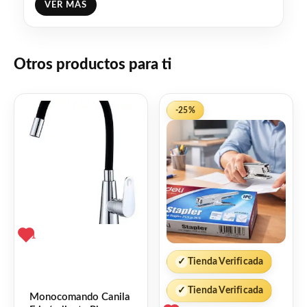
VER MÁS
* El logo o nombre a grabar debe ser chico
y con alto contraste y poco detalle
Otros productos para ti
* El precio publicado es por 10 unidades
-25%
Facebook
WhatsApp
Gmail
Email
Copy
Share
Link
Twitter
Share
❤
ME GUSTA
3
1
👍 3 personas recomiendan este producto
✓
Tienda Verificada
✓
Tienda Verificada
Monocomando Canila