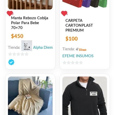
3
1
Manta Rebozo Cobija
CARPETA
Polar Para Bebe
CARTONPLAST
70×70
PREMIUM
$
450
$
100
Tienda:
Alpha Diem
Tienda:
EFEME INSUMOS
0
de
0
5
de
5