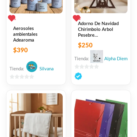
1
2
Adorno De Navidad
Aerosoles
Chirimbolo Arbol
ambientales
Pesebre
Adearoma
Personalizado 3d
$
250
$
390
Tienda:
Alpha Diem
Tienda:
Silvana
0
de
0
5
de
5