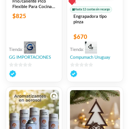
Frio/caliente Pico
5
Flexible Para Cocina
▣
Hasta 12 cuotas sin recargo
Negro Mate
$
825
Engrapadora tipo
pinza
$
670
Tienda:
Tienda:
GG IMPORTACIONES
Compumach Uruguay
0
0
de
de
5
5