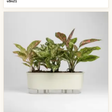
u$s
21