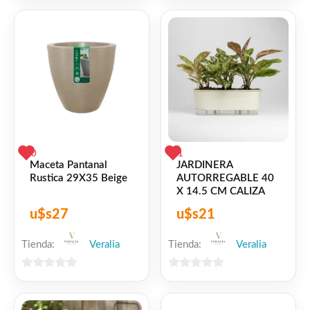
de
de
5
5
0
1
Maceta Pantanal
JARDINERA
Rustica 29X35 Beige
AUTORREGABLE 40
X 14.5 CM CALIZA
u$s
27
u$s
21
Tienda:
Veralia
Tienda:
Veralia
0
0
de
de
5
5