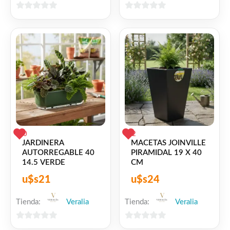
para acompañarte durante mucho tiempo.
0
0
de
de
Facebook
WhatsApp
Gmail
Email
Copy
Share
5
5
Link
Twitter
Share
❤
ME GUSTA
2
👍 2 personas recomiendan este producto
0
2
JARDINERA
MACETAS JOINVILLE
AUTORREGABLE 40
PIRAMIDAL 19 X 40
14.5 VERDE
CM
u$s
21
u$s
24
Tienda:
Veralia
Tienda:
Veralia
0
0