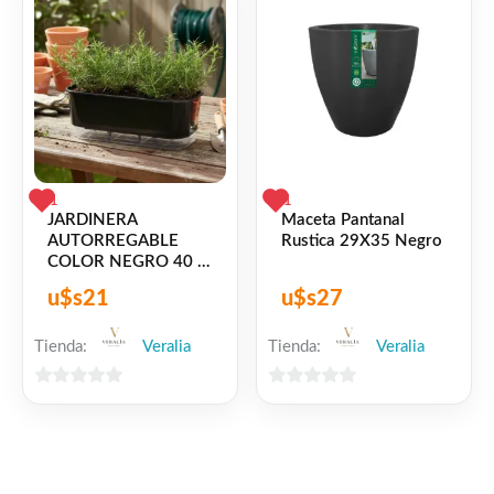
1
1
JARDINERA
Maceta Pantanal
AUTORREGABLE
Rustica 29X35 Negro
COLOR NEGRO 40 X
14.5 CM
u$s
21
u$s
27
Tienda:
Veralia
Tienda:
Veralia
0
0
de
de
5
5