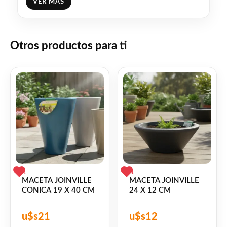
VER MÁS
Capacidad para 7 litros
Otros productos para ti
Disponible en color: Beige Marmorato
(COD 10165621)
Negro Marmorato (COD 10165624)
Blanco Marmorato (COD 10165620)
Azul Marmorato (COD 10165623)
1
1
MACETA JOINVILLE
MACETA JOINVILLE
CONICA 19 X 40 CM
24 X 12 CM
Marron (COD 10165212)
u$s
21
u$s
12