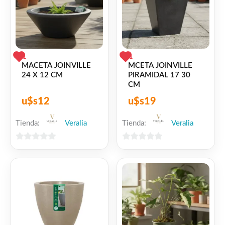
1
1
MACETA JOINVILLE
MCETA JOINVILLE
24 X 12 CM
PIRAMIDAL 17 30
CM
u$s
12
u$s
19
Tienda:
Veralia
Tienda:
Veralia
0
0
de
de
5
5