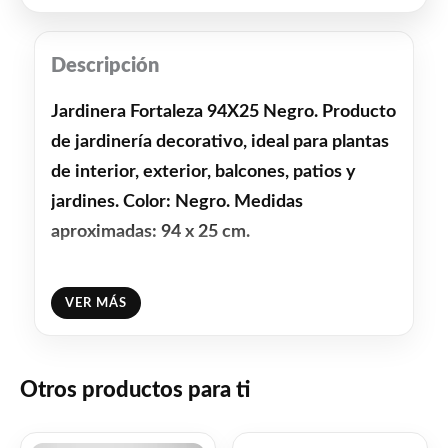
Descripción
Jardinera Fortaleza 94X25 Negro. Producto
de jardinería decorativo, ideal para plantas
de interior, exterior, balcones, patios y
jardines. Color: Negro. Medidas
aproximadas: 94 x 25 cm.
Facebook
WhatsApp
Gmail
Email
Copy
Share
VER MÁS
Link
Twitter
Share
Otros productos para ti
❤
ME GUSTA
1
👍 1 persona recomienda este producto