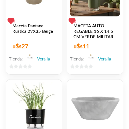
0
2
Maceta Pantanal
MACETA AUTO
Rustica 29X35 Beige
REGABLE 16 X 14.5
CM VERDE MILITAR
u$s
27
u$s
11
Tienda:
Veralia
Tienda:
Veralia
0
0
de
de
5
5