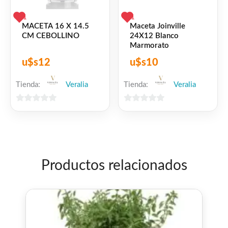
1
1
MACETA 16 X 14.5
Maceta Joinville
CM CEBOLLINO
24X12 Blanco
Marmorato
u$s
12
u$s
10
Tienda:
Veralia
Tienda:
Veralia
0
0
de
de
5
5
Productos relacionados