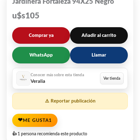
Jardinera Fortaleza 94X25 Negro
u$s
105
Comprar ya
Añadir al carrito
WhatsApp
Llamar
Veralia
⚠️ Reportar publicación
❤
ME GUSTA
1
👍 1 persona recomienda este producto