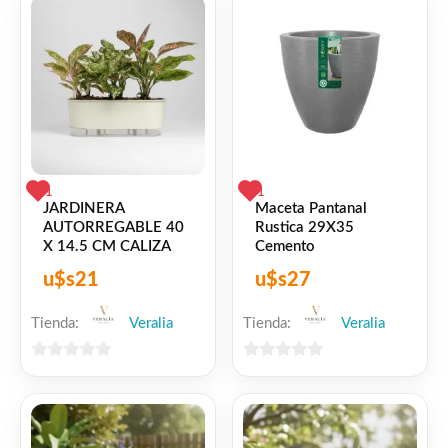
1
1
JARDINERA
Maceta Pantanal
AUTORREGABLE 40
Rustica 29X35
X 14.5 CM CALIZA
Cemento
u$s
21
u$s
27
Tienda:
Veralia
Tienda:
Veralia
0
0
de
de
5
5