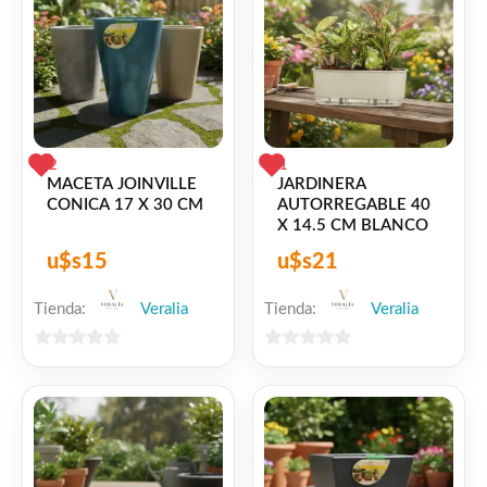
2
1
MACETA JOINVILLE
JARDINERA
CONICA 17 X 30 CM
AUTORREGABLE 40
X 14.5 CM BLANCO
u$s
15
u$s
21
Tienda:
Veralia
Tienda:
Veralia
0
0
de
de
5
5