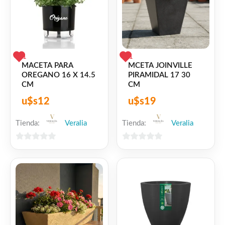
❤
ME GUSTA
1
👍 1 persona recomienda este producto
1
1
MACETA PARA
MCETA JOINVILLE
OREGANO 16 X 14.5
PIRAMIDAL 17 30
CM
CM
u$s
12
u$s
19
Tienda:
Veralia
Tienda:
Veralia
0
0
de
de
5
5