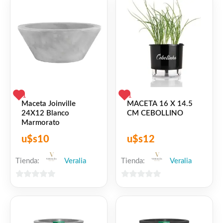
Negro Marmorato (COD 10165634)
Blanco Marmorato (COD 10165630)
Azul Marmorato (COD 10165633)
1
1
Maceta Joinville
MACETA 16 X 14.5
24X12 Blanco
CM CEBOLLINO
Marron Piedra (COD 10165228)
Marmorato
u$s
10
u$s
12
Granito (COD 10165225)
Tienda:
Veralia
Tienda:
Veralia
Beige Piedra (COD 10165226)
0
0
de
de
5
5
Producto fabricado con materiales de alta