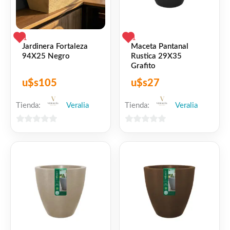
1
1
Jardinera Fortaleza
Maceta Pantanal
94X25 Negro
Rustica 29X35
Grafito
u$s
105
u$s
27
Tienda:
Veralia
Tienda:
Veralia
0
0
de
de
5
5