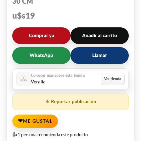
30 CM
u$s
19
Comprar ya
Añadir al carrito
WhatsApp
Llamar
Veralia
⚠️ Reportar publicación
❤
ME GUSTA
1
👍 1 persona recomienda este producto