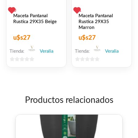
0
1
Maceta Pantanal
Maceta Pantanal
Rustica 29X35 Beige
Rustica 29X35
Marron
u$s
27
u$s
27
Tienda:
Veralia
Tienda:
Veralia
0
0
de
de
5
5
Productos relacionados