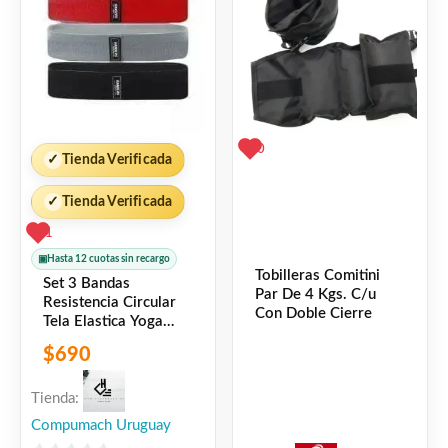
0
✓
Tienda Verificada
✓
Tienda Verificada
1
▣
Hasta 12 cuotas sin recargo
Tobilleras Comitini
Set 3 Bandas
Par De 4 Kgs. C/u
Resistencia Circular
Con Doble Cierre
Tela Elastica Yoga
(ARG-016) Randers
$
690
Tienda:
Compumach Uruguay