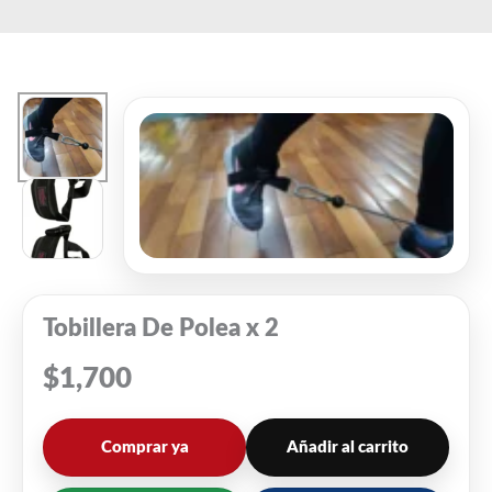
Ir
El
El
al
precio
precio
contenido
original
actual
era:
es:
$1,790.
$1,690.
Tobillera De Polea x 2
$
1,700
Comprar ya
Añadir al carrito