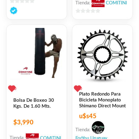
Tienda:
COMITINI
0
de
0
5
de
5
0
0
Plato Redondo Para
Bicicleta Monoplato
Bolsa De Boxeo 30
Shimano Direct Mount
Kgs. De 1.60 Mts.
u$s
45
$
3,990
Tienda:
Tienda:
COMITINI
ForYou Uruguay