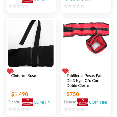
0
0
de
de
5
5
0
0
Cinturon Ruso
Tobilleras Pesas Par
De 3 Kgs. C/u Con
Doble Cierre
$
1,490
$
750
Tienda:
COMITINI
Tienda:
COMITINI
0
0