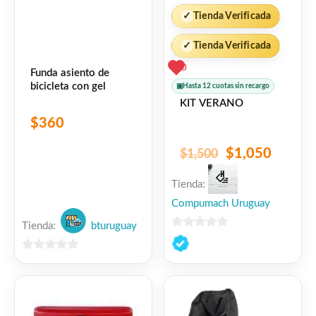
✓
Tienda Verificada
✓
Tienda Verificada
0
Funda asiento de
bicicleta con gel
▣
Hasta 12 cuotas sin recargo
KIT VERANO
$
360
$
1,050
$
1,500
Tienda:
Compumach Uruguay
Tienda:
bturuguay
0
de
0
5
de
5