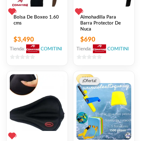
0
0
Bolsa De Boxeo 1.60
Almohadilla Para
cms
Barra Protector De
Nuca
$
3,490
$
690
Tienda:
COMITINI
Tienda:
COMITINI
0
0
de
de
El
El
5
5
-30%
¡Oferta!
¡Oferta!
precio
precio
original
actual
era:
es:
$1,500.
$1,050
0