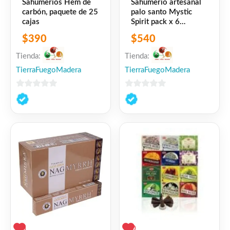
Sahumerios Hem de
Sahumerio artesanal
carbón, paquete de 25
palo santo Mystic
cajas
Spirit pack x 6
unidades
$
390
$
540
Tienda:
Tienda:
TierraFuegoMadera
TierraFuegoMadera
0
0
de
de
5
5
1
0