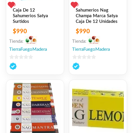
0
0
Caja De 12
Sahumerios Nag
Sahumerios Satya
Champa Marca Satya
Surtidos
Caja De 12 Unidades
$
990
$
990
Tienda:
Tienda:
TierraFuegoMadera
TierraFuegoMadera
0
0
de
de
5
5