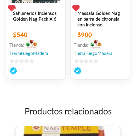
0
0
Sahumerios Inciensos
Massala Golden Nag
Golden Nag Pack X 6
en barra de citronela
con incienso
$
540
$
900
Tienda:
Tienda:
TierraFuegoMadera
TierraFuegoMadera
0
0
de
de
5
5
Productos relacionados