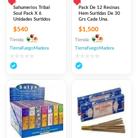
0
1
Sahumerios Tribal
Pack De 12 Resinas
Soul Pack X 6
Hem Surtidas De 30
Unidades Surtidos
Grs Cada Una.
$
540
$
1,500
Tienda:
Tienda:
TierraFuegoMadera
TierraFuegoMadera
0
0
de
de
5
5