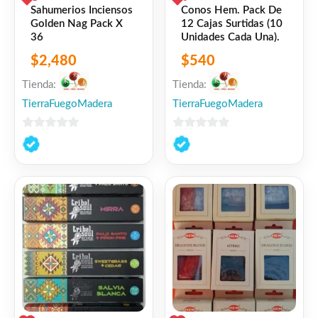
Sahumerios Inciensos
Conos Hem. Pack De
Golden Nag Pack X
12 Cajas Surtidas (10
36
Unidades Cada Una).
$
2,480
$
540
Tienda:
Tienda:
TierraFuegoMadera
TierraFuegoMadera
0
0
de
de
5
5