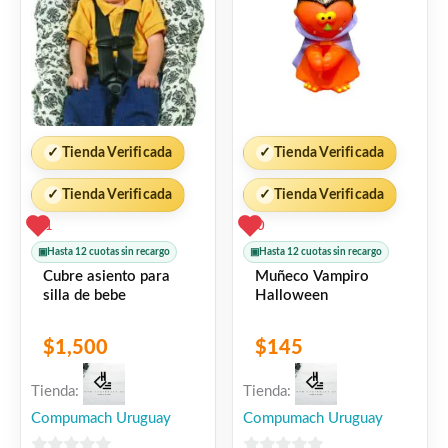
✓
Tienda Verificada
✓
Tienda Verificada
✓
Tienda Verificada
✓
Tienda Verificada
1
0
▣
Hasta 12 cuotas sin recargo
▣
Hasta 12 cuotas sin recargo
Cubre asiento para
Muñeco Vampiro
silla de bebe
Halloween
$
1,500
$
145
Tienda:
Tienda:
Compumach Uruguay
Compumach Uruguay