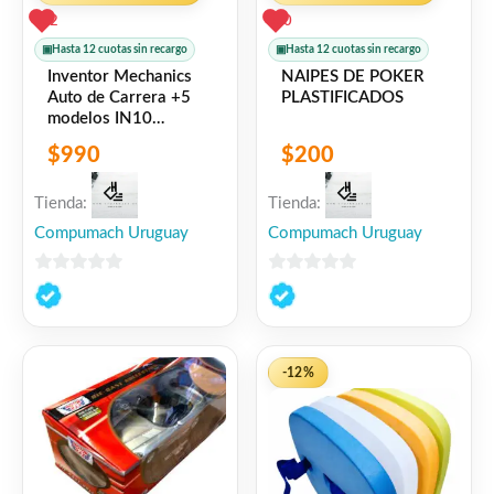
2
0
▣
Hasta 12 cuotas sin recargo
▣
Hasta 12 cuotas sin recargo
Inventor Mechanics
NAIPES DE POKER
Auto de Carrera +5
PLASTIFICADOS
modelos IN10
ENGINO
$
990
$
200
Tienda:
Tienda:
Compumach Uruguay
Compumach Uruguay
0
0
de
de
5
5
-12%