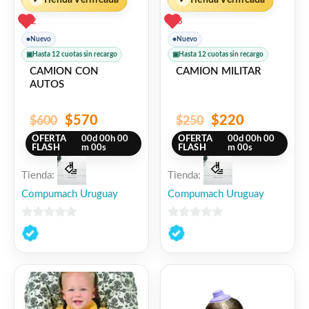
2
3
●
Nuevo
●
Nuevo
▣
Hasta 12 cuotas sin recargo
▣
Hasta 12 cuotas sin recargo
CAMION CON
CAMION MILITAR
AUTOS
$
570
$
220
$
600
$
250
OFERTA
00
d
00
h
00
OFERTA
00
d
00
h
00
FLASH
m
00
s
FLASH
m
00
s
Tienda:
Tienda:
Compumach Uruguay
Compumach Uruguay
0
0
de
de
5
5