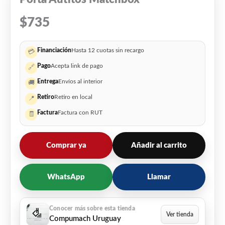
$
735
Financiación
Hasta 12 cuotas sin recargo
💳
Pago
Acepta link de pago
🔗
Entrega
Envíos al interior
🚚
Retiro
Retiro en local
📍
Factura
Factura con RUT
🧾
Comprar ya
Añadir al carrito
WhatsApp
Llamar
Compumach Uruguay