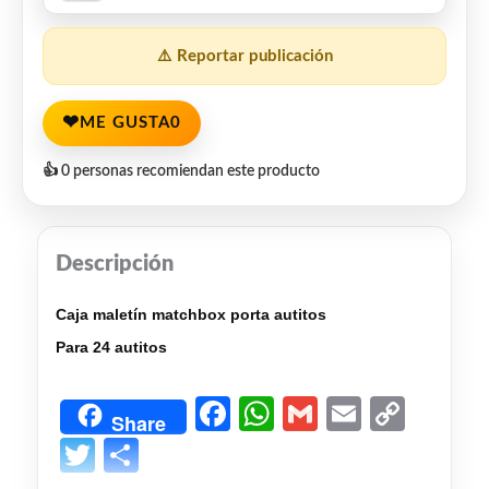
⚠️ Reportar publicación
❤
ME GUSTA
0
👍 0 personas recomiendan este producto
Descripción
Caja maletín matchbox porta autitos
Para 24 autitos
Facebook
WhatsApp
Gmail
Email
Copy
Share
Link
Twitter
Share