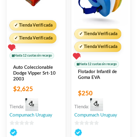
✓
Tienda Verificada
✓
Tienda Verificada
✓
Tienda Verificada
✓
Tienda Verificada
1
▣
Hasta 12 cuotas sin recargo
4
▣
Hasta 12 cuotas sin recargo
Auto Coleccionable
Flotador Infantil de
Dodge Vipper Srt-10
Goma EVA
2003
$
2,625
$
250
Tienda:
Tienda:
Compumach Uruguay
Compumach Uruguay
0
0
de
de