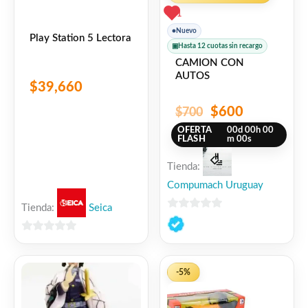
1
●
Nuevo
Play Station 5 Lectora
▣
Hasta 12 cuotas sin recargo
CAMION CON
AUTOS
$
39,660
$
600
$
700
OFERTA
00
d
00
h
00
FLASH
m
00
s
Tienda:
Compumach Uruguay
Tienda:
Seica
0
de
0
5
de
5
-5%