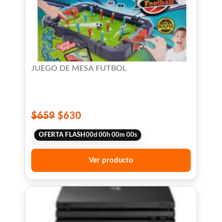
JUEGO DE MESA FUTBOL
$
659
$
630
OFERTA FLASH
00
d
00
h
00
m
00
s
Ver producto