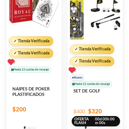
era:
es:
$400.
$320.
✓
Tienda Verificada
✓
Tienda Verificada
✓
Tienda Verificada
✓
Tienda Verificada
0
▣
Hasta 12 cuotas sin recargo
2
●
Nuevo
▣
Hasta 12 cuotas sin recargo
NAIPES DE POKER
SET DE GOLF
PLASTIFICADOS
$
200
$
320
$
400
OFERTA
00
d
00
h
00
FLASH
m
00
s