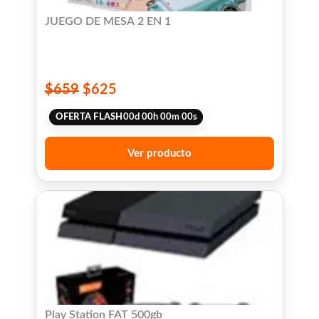
JUEGO DE MESA 2 EN 1
$
659
$
625
OFERTA FLASH
00
d
00
h
00
m
00
s
Ver producto
Play Station FAT 500gb