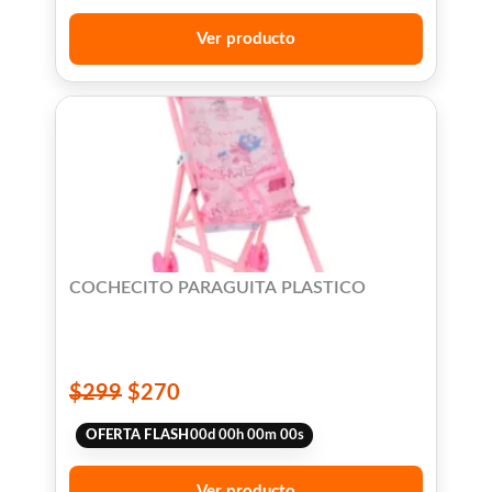
Ver producto
COCHECITO PARAGUITA PLASTICO
$
299
$
270
OFERTA FLASH
00
d
00
h
00
m
00
s
Ver producto