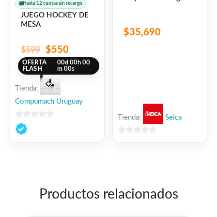
▣
Hasta 12 cuotas sin recargo
JUEGO HOCKEY DE
MESA
$
35,690
$
550
$
599
OFERTA
00
d
00
h
00
FLASH
m
00
s
Tienda:
Compumach Uruguay
Tienda:
Seica
0
de
0
5
de
5
Productos relacionados