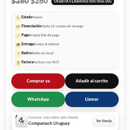
$
280
$
260
OFERTA FLASH
00
d
00
h
00
m
00
s
Estado
Nuevo
↻
Financiación
Hasta 12 cuotas sin recargo
💳
Pago
Acepta link de pago
🔗
Entrega
Envíos al interior
🚚
Retiro
Retiro en local
📍
Factura
Factura con RUT
🧾
Comprar ya
Añadir al carrito
WhatsApp
Llamar
Compumach Uruguay