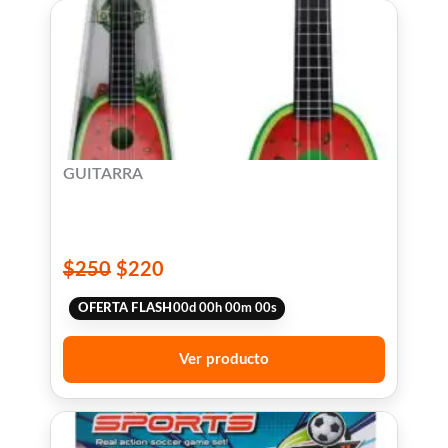
GUITARRA
$
250
$
220
OFERTA FLASH
00
d
00
h
00
m
00
s
Ver producto