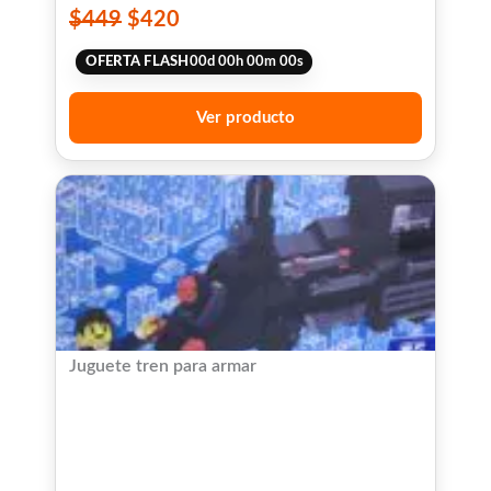
$
449
$
420
OFERTA FLASH
00
d
00
h
00
m
00
s
Ver producto
Juguete tren para armar