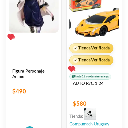
3
✓
Tienda Verificada
✓
Tienda Verificada
2
Figura Personaje
Anime
▣
Hasta 12 cuotas sin recargo
AUTO R/C 1:24
$
490
$
580
Tienda:
Compumach Uruguay