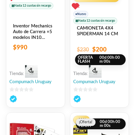
▣
Hasta 12 cuotas sin recargo
2
●
Nuevo
▣
Hasta 12 cuotas sin recargo
Inventor Mechanics
CAMIONETA 4X4
Auto de Carrera +5
SPIDERMAN 14 CM
modelos IN10
ENGINO
$
990
$
200
$
230
OFERTA
00
d
00
h
00
FLASH
m
00
s
Tienda:
Tienda:
Compumach Uruguay
Compumach Uruguay
0
0
de
de
5
5
El
El
-20%
OFERTA
00
d
00
h
00
¡Oferta!
¡Oferta!
precio
precio
FLASH
m
00
s
original
actual