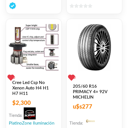
0
de
0
5
de
5
0
0
Cree Led Csp No
205/60 R16
Xenon Auto H4 H1
PRIMACY 4+ 92V
H7 H11
MICHELIN
$
2,300
u$s
277
Tienda:
PlatinoZone Iluminación
Tienda: