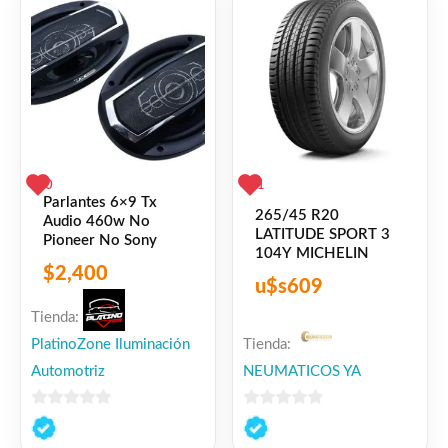
0
1
Parlantes 6×9 Tx
265/45 R20
Audio 460w No
LATITUDE SPORT 3
Pioneer No Sony
104Y MICHELIN
$
2,400
u$s
609
Tienda:
PlatinoZone Iluminación
Tienda:
Automotriz
NEUMATICOS YA
0
0
de
de