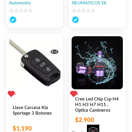
Automotriz
NEUMATICOS YA
0
0
de
de
5
5
0
0
Cree Led Chip Csp H4
H1 H3 H7 H11 ,
Llave Carcasa Kia
Optica Camineros
Sportage 3 Botones
$
2,900
$
1,190