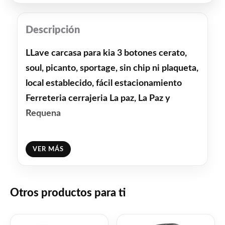
Descripción
LLave carcasa para kia 3 botones cerato,
soul, picanto, sportage, sin chip ni plaqueta,
local establecido, fácil estacionamiento
Ferreteria cerrajeria La paz, La Paz y
Requena
Facebook
WhatsApp
Gmail
Email
Copy
Share
VER MÁS
Link
Twitter
Share
Otros productos para ti
❤
ME GUSTA
0
👍 0 personas recomiendan este producto