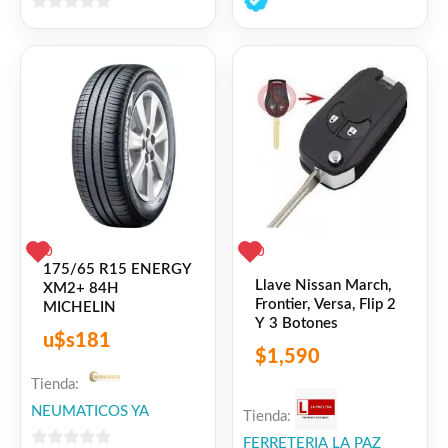
de
0
5
de
5
0
0
175/65 R15 ENERGY
Llave Nissan March,
XM2+ 84H
Frontier, Versa, Flip 2
MICHELIN
Y 3 Botones
u$s
181
$
1,590
Tienda:
NEUMATICOS YA
Tienda:
FERRETERIA LA PAZ