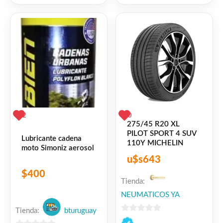
5
5
2
0
275/45 R20 XL
PILOT SPORT 4 SUV
Lubricante cadena
110Y MICHELIN
moto Simoniz aerosol
u$s
643
$
400
Tienda:
NEUMATICOS YA
Tienda:
bturuguay
0