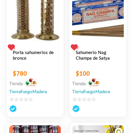
1
0
Porta sahumerios de
Sahumerio Nag
bronce
Champa de Satya
$
780
$
100
Tienda:
Tienda:
TierraFuegoMadera
TierraFuegoMadera
0
0
de
de
5
5