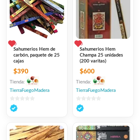
0
0
Sahumerios Hem de
Sahumerios Hem
carbón, paquete de 25
Champa 25 unidades
cajas
(200 varitas)
$
390
$
600
Tienda:
Tienda:
TierraFuegoMadera
TierraFuegoMadera
0
0
de
de
5
5