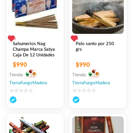
0
1
Sahumerios Nag
Palo santo por 250
Champa Marca Satya
grs
Caja De 12 Unidades
$
990
$
990
Tienda:
Tienda:
TierraFuegoMadera
TierraFuegoMadera
0
0
de
de
5
5