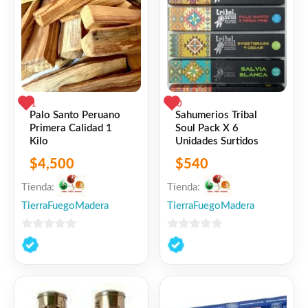
1
0
Palo Santo Peruano
Sahumerios Tribal
Primera Calidad 1
Soul Pack X 6
Kilo
Unidades Surtidos
$
4,500
$
540
Tienda:
Tienda:
TierraFuegoMadera
TierraFuegoMadera
0
0
de
de
5
5