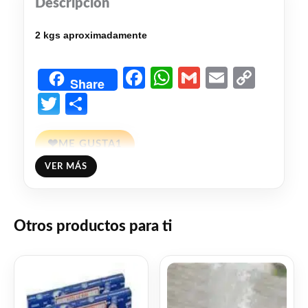
Descripción
2 kgs aproximadamente
Facebook
WhatsApp
Gmail
Email
Copy
Share
Link
Twitter
Share
❤
ME GUSTA
1
VER MÁS
👍 1 persona recomienda este producto
Otros productos para ti