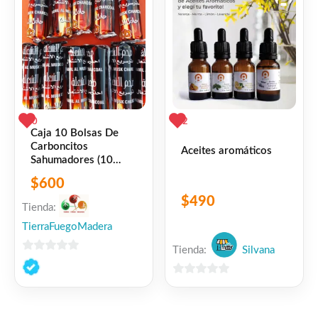
0
2
Caja 10 Bolsas De
Carboncitos
Aceites aromáticos
Sahumadores (10
Unidades C/u)
$
600
$
490
Tienda:
TierraFuegoMadera
Tienda:
Silvana
0
de
0
5
de
5