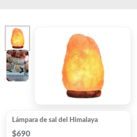
Ir
al
contenido
Lámpara de sal del Himalaya
$
690