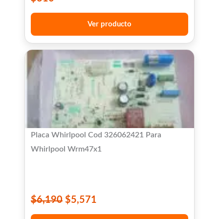
Ver producto
Placa Whirlpool Cod 326062421 Para
Whirlpool Wrm47x1
$
6,190
$
5,571