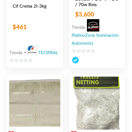
/ 70w Rms
Cif Crema 2l-3kg
$
3,600
$
461
Tienda:
PlatinoZone Iluminación
Automotriz
Tienda:
TECIPRAL
0
de
0
5
de
5