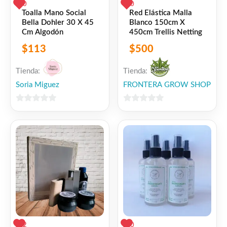
0
0
Red Elástica Malla
Toalla Mano Social
Blanco 150cm X
Bella Dohler 30 X 45
450cm Trellis Netting
Cm Algodón
$
500
$
113
Tienda:
Tienda:
Soria Miguez
FRONTERA GROW SHOP
0
0
de
de
5
5
2
0