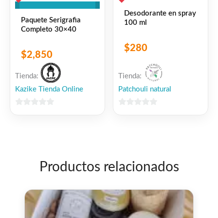
Desodorante en spray
Paquete Serigrafia
100 ml
Completo 30×40
$
280
$
2,850
Tienda:
Tienda:
Patchouli natural
Kazike Tienda Online
0
0
de
de
5
5
Productos relacionados