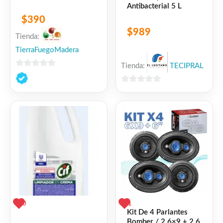
Antibacterial 5 L
$
390
$
989
Tienda:
TierraFuegoMadera
Tienda:
TECIPRAL
0
de
0
5
de
5
0
1
Kit De 4 Parlantes
Bomber / 2 6×9 + 2 6