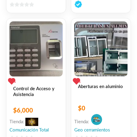
0
de
0
5
de
5
1
1
Aberturas en aluminio
Control de Acceso y
Asistencia
$
0
$
6,000
Tienda:
Tienda:
Comunicación Total
Geo cerramientos