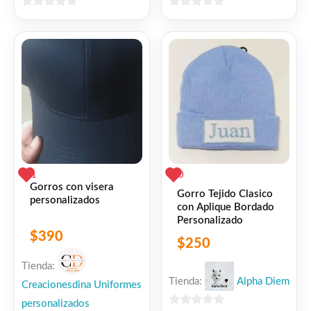
0
0
de
de
5
5
1
0
Gorros con visera
Gorro Tejido Clasico
personalizados
con Aplique Bordado
Personalizado
$
390
$
250
Tienda:
Tienda:
Alpha Diem
Creacionesdina Uniformes
personalizados