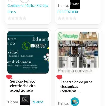
Contadora Pública Fiorella
Tienda:
Risso
ELECTROFIX
0
0
de
de
5
5
2
0
Servicio técnico
Reparacion de placa
electricidad aire
electónicas
acondicionado
(heladeras,
lavarropas, etc)
Tienda:
Eduardo
Tienda: