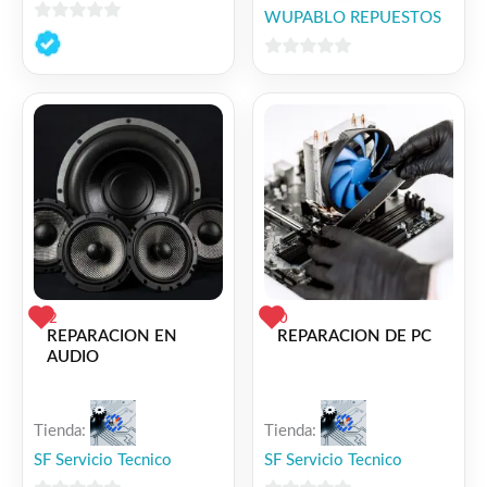
WUPABLO REPUESTOS
0
de
0
5
de
5
2
0
REPARACION EN
REPARACION DE PC
AUDIO
Tienda:
Tienda:
SF Servicio Tecnico
SF Servicio Tecnico