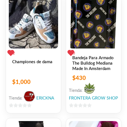
2
0
Bandeja Para Armado
Championes de dama
The Bulldog Mediana
Made In Amsterdam
$
430
$
1,000
Tienda:
Tienda:
ERICKNA
FRONTERA GROW SHOP
0
0
de
de
5
5