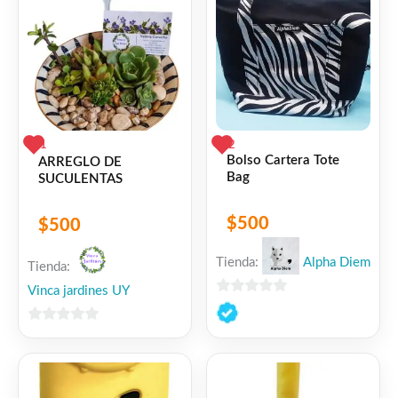
1
2
Bolso Cartera Tote
ARREGLO DE
Bag
SUCULENTAS
$
500
$
500
Tienda:
Alpha Diem
Tienda:
Vinca jardines UY
0
de
0
5
de
5