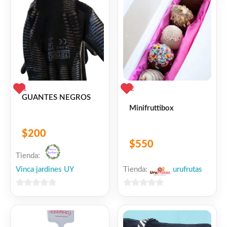
Facebook
WhatsApp
Gmail
Email
Copy
Share
Link
Twitter
Share
1
2
GUANTES NEGROS
Minifruttibox
❤
ME GUSTA
2
$
200
$
550
👍 2 personas recomiendan este producto
Tienda:
Vinca jardines UY
Tienda:
urufrutas
0
0
de
de
5
5