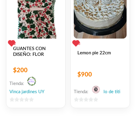
2
3
GUANTES CON
Lemon pie 22cm
DISEÑO: FLOR
$
200
$
900
Tienda:
Vinca jardines UY
Tienda:
lo de titi
0
0
de
de
5
5