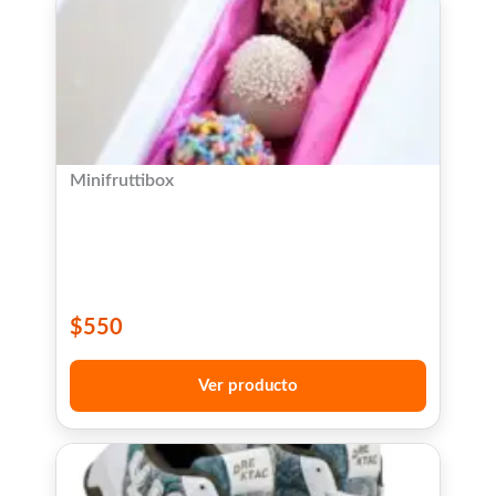
Minifruttibox
$
550
Ver producto