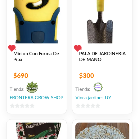
0
0
Minion Con Forma De
PALA DE JARDINERIA
Pipa
DE MANO
$
690
$
300
Tienda:
Tienda:
FRONTERA GROW SHOP
Vinca jardines UY
0
0
de
de
5
5