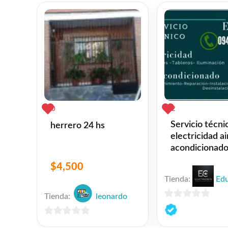
0
2
Servicio técni
herrero 24 hs
electricidad ai
acondicionad
$
4,500
Tienda:
Ed
Tienda:
leonardo
0
de
0