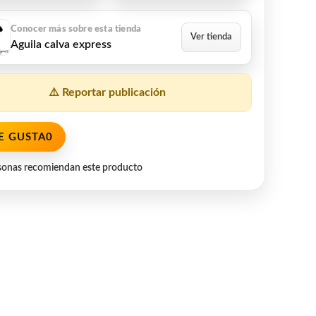
Aguila calva express
⚠️ Reportar publicación
E GUSTA
0
sonas recomiendan este producto