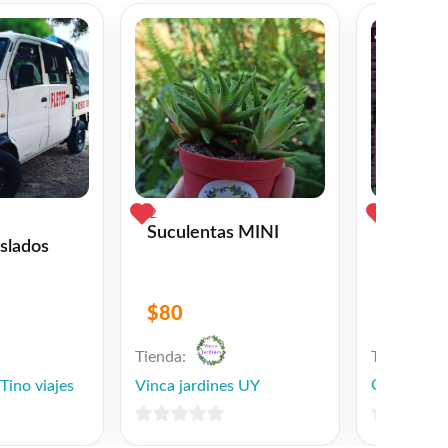
2
0
Suculentas MINI
Combo s
aslados
35 niños
$
80
$
2,200
Tienda:
Tienda:
Cotillon Pa
Tino viajes
Vinca jardines UY
0
0