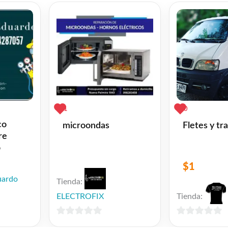
1
0
co
microondas
Fletes y tr
re
o
$
1
uardo
Tienda:
ELECTROFIX
Tienda:
0
0