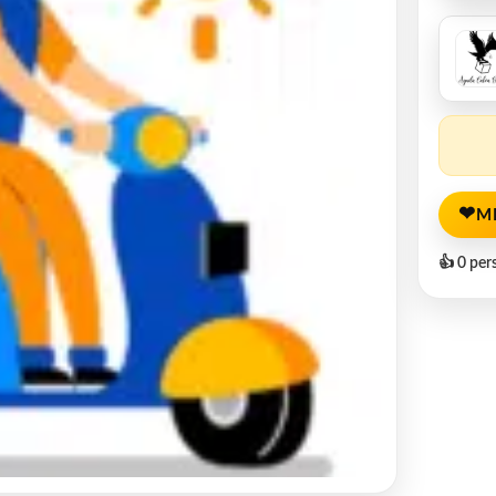
❤
M
👍 0 per