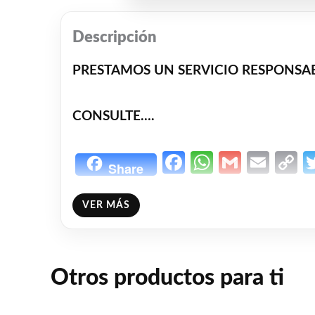
Descripción
PRESTAMOS UN SERVICIO RESPONSAB
CONSULTE….
Facebook
WhatsAp
Gmail
Emai
C
Share
L
❤
ME GUSTA
0
VER MÁS
👍 0 personas recomiendan este producto
Otros productos para ti