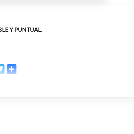
LE Y PUNTUAL.
p
l
opy
Twitter
Share
ink