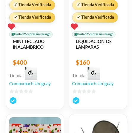
✓
Tienda Verificada
✓
Tienda Verificada
✓
Tienda Verificada
✓
Tienda Verificada
3
5
▣
Hasta 12 cuotas sin recargo
▣
Hasta 12 cuotas sin recargo
MINI TECLADO
LIQUIDACION DE
INALAMBRICO
LAMPARAS
$
400
$
160
Tienda:
Tienda:
Compumach Uruguay
Compumach Uruguay
0
0
de
de
5
5