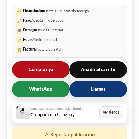
Financiación
Hasta 12 cuotas sin recargo
💳
Pago
Acepta link de pago
🔗
Entrega
Envíos al interior
🚚
Retiro
Retiro en local
📍
Factura
Factura con RUT
🧾
Comprar ya
Añadir al carrito
WhatsApp
Llamar
Compumach Uruguay
⚠️ Reportar publicación