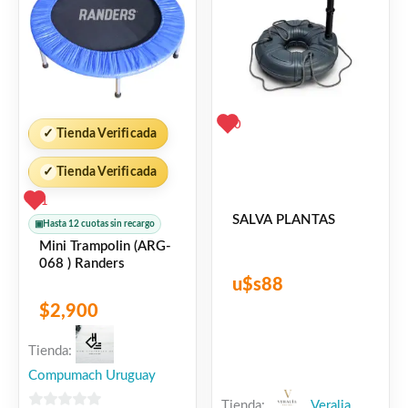
0
✓
Tienda Verificada
✓
Tienda Verificada
1
SALVA PLANTAS
▣
Hasta 12 cuotas sin recargo
Mini Trampolin (ARG-
068 ) Randers
u$s
88
$
2,900
Tienda:
Compumach Uruguay
Tienda:
Veralia