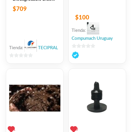
5 L
$
709
$
100
Tienda:
Compumach Uruguay
Tienda:
TECIPRAL
0
de
0
5
de
5
1
0