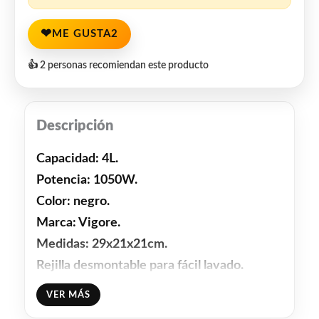
❤
ME GUSTA
2
👍 2 personas recomiendan este producto
Descripción
Capacidad: 4L.
Potencia: 1050W.
Color: negro.
Marca: Vigore.
Medidas: 29x21x21cm.
Rejilla desmontable para fácil lavado.
Incluye manual de uso en español.
VER MÁS
La freidora de aire utiliza un ciclón de aire