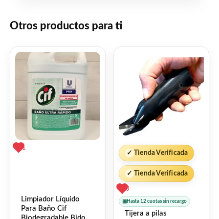
caliente para cocinar versiones saludables
de bajo contenido de grasa.
Otros productos para ti
Calienta rápidamente entre 80-200 grados,
cocine su comida más rápido que los
métodos de cocina convencionales.
Facebook
WhatsApp
Gmail
Email
Copy
Share
Link
Twitter
Share
❤
ME GUSTA
2
1
✓
Tienda Verificada
👍 2 personas recomiendan este producto
✓
Tienda Verificada
0
Limpiador Líquido
▣
Hasta 12 cuotas sin recargo
Para Baño Cif
Tijera a pilas
Biodegradable Bidon