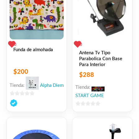
0
0
Funda de almohada
Antena Tv Tipo
Parabolica Con Base
Para Interior
$
200
$
288
Tienda:
Alpha Diem
Tienda:
START GAME
0
de
0
5
de
5