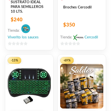
SUSTRATO IDEAL
PARA SEMILLEROS
Broches Cercodil
10 LTS.
$
240
$
350
Tienda:
Viverito los sauces
Tienda:
Cercodil
0
0
de
de
5
5
-13%
-69%