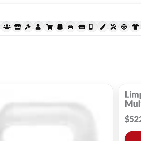
Limp
Mult
$
52