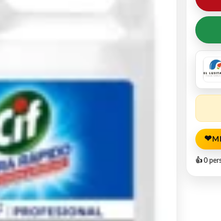
❤
M
👍 0 per