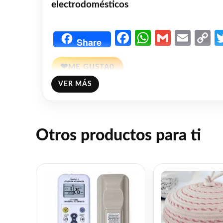
electrodomésticos
Facebook
WhatsAp
Gmail
Emai
C
Share
L
❤
ME GUSTA
0
VER MÁS
👍 0 personas recomiendan este producto
Otros productos para ti