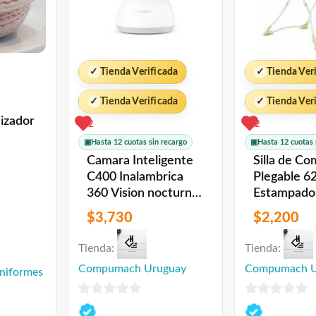
✓
Tienda Verificada
✓
Tienda Ver
✓
Tienda Verificada
✓
Tienda Ver
izador
2
2
▣
Hasta 12 cuotas sin recargo
▣
Hasta 12 cuotas 
Camara Inteligente
Silla de Co
C400 Inalambrica
Plegable 6
360 Vision nocturna
Estampado
2.5K Xiaomi
Verde Tino
$
3,730
$
2,200
Tienda:
Tienda:
Compumach Uruguay
Compumach U
niformes
0
0