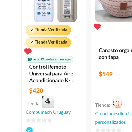
2
✓
Tienda Verificada
✓
Tienda Verificada
Canasto organ
2
con tapa
▣
Hasta 12 cuotas sin recargo
Control Remoto
Universal para Aire
$
549
Acondicionado K-
1028E
$
420
Tienda:
Tienda:
Compumach Uruguay
Creacionesdina U
personalizados
0