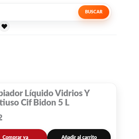
BUSCAR
iador Líquido Vidrios Y
iuso Cif Bidon 5 L
2
Comprar ya
Añadir al carrito