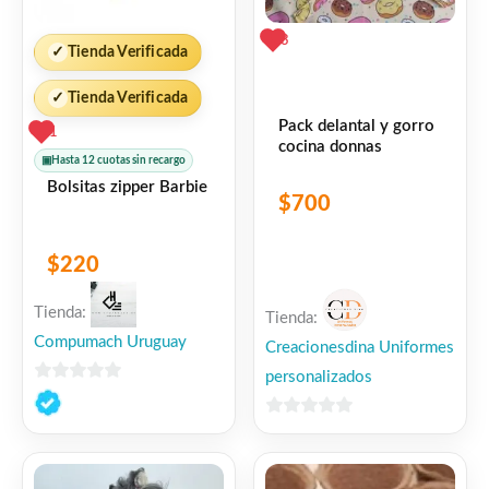
3
✓
Tienda Verificada
✓
Tienda Verificada
Pack delantal y gorro
1
cocina donnas
▣
Hasta 12 cuotas sin recargo
Bolsitas zipper Barbie
$
700
$
220
Tienda:
Tienda:
Compumach Uruguay
Creacionesdina Uniformes
personalizados
0
de
0
5
de
5