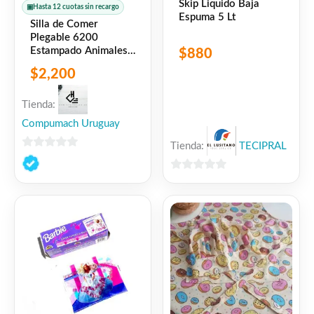
Skip Liquido Baja
▣
Hasta 12 cuotas sin recargo
Espuma 5 Lt
Silla de Comer
Plegable 6200
Estampado Animales
$
880
Verde Tinok
$
2,200
Tienda:
Compumach Uruguay
Tienda:
TECIPRAL
0
de
0
5
de
5