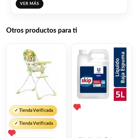
VER MÁS
❤
ME GUSTA
1
👍 1 persona recomienda este producto
Otros productos para ti
1
✓
Tienda Verificada
✓
Tienda Verificada
2