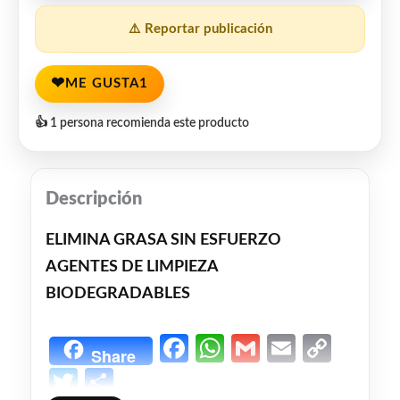
⚠️ Reportar publicación
❤
ME GUSTA
1
👍 1 persona recomienda este producto
Descripción
ELIMINA GRASA SIN ESFUERZO
AGENTES DE LIMPIEZA
BIODEGRADABLES
Facebook
WhatsApp
Gmail
Email
Copy
Share
Link
Twitter
Share