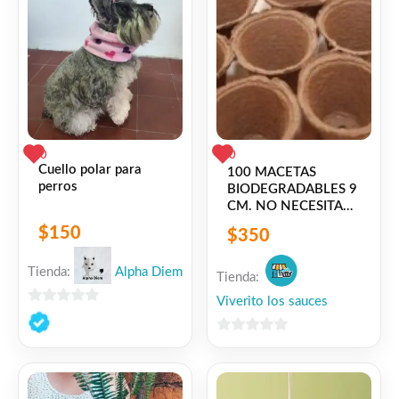
0
0
Cuello polar para
100 MACETAS
perros
BIODEGRADABLES 9
CM. NO NECESITA
TRANSPLANTE
$
150
$
350
Tienda:
Alpha Diem
Tienda:
Viverito los sauces
0
de
0
5
de
5