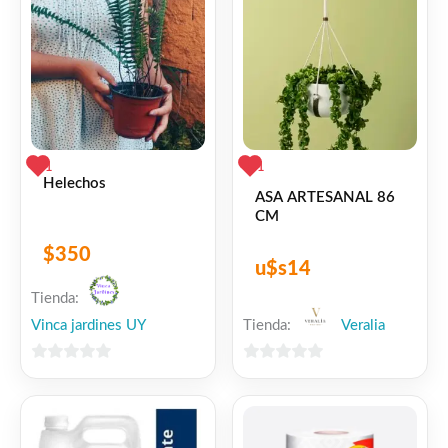
1
1
Helechos
ASA ARTESANAL 86
CM
$
350
u$s
14
Tienda:
Vinca jardines UY
Tienda:
Veralia
0
0
de
de
5
5