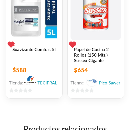
0
1
Suavizante Comfort 5l
Papel de Cocina 2
Rollos (150 Mts.)
Sussex Gigante
$
588
$
654
Tienda:
TECIPRAL
Tienda:
Pico Sawer
0
0
de
de
5
5
Productos relacionados