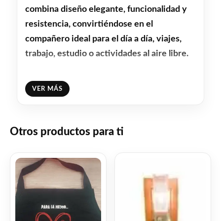
combina diseño elegante, funcionalidad y
resistencia, convirtiéndose en el
compañero ideal para el día a día, viajes,
trabajo, estudio o actividades al aire libre.
Su estructura de acero inoxidable de alta
VER MÁS
calidad permite conservar la temperatura
de las bebidas por más tiempo,
manteniendo líquidos calientes o fríos con
Otros productos para ti
excelente rendimiento térmico. El diseño
ergonómico con manija integrada facilita el
agarre y transporte, mientras que su tapa
multifunción funciona también como vaso,
brindando mayor practicidad en cualquier
situación.