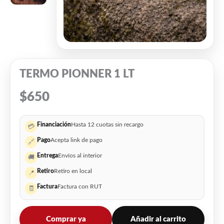
TERMO PIONNER 1 LT
$
650
Financiación
Hasta 12 cuotas sin recargo
💳
Pago
Acepta link de pago
🔗
Entrega
Envíos al interior
🚚
Retiro
Retiro en local
📍
Factura
Factura con RUT
🧾
Comprar ya
Añadir al carrito