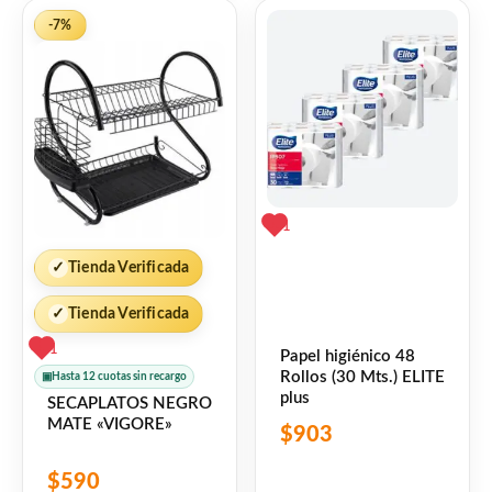
Capacidad: 1 litro
5
-7%
Material: acero inoxidable de alta
resistencia
Conservación térmica prolongada
(frío y calor)
1
✓
Tienda Verificada
Tapa que funciona como vaso
✓
Tienda Verificada
1
Tapón interno de seguridad
Papel higiénico 48
Rollos (30 Mts.) ELITE
▣
Hasta 12 cuotas sin recargo
plus
SECAPLATOS NEGRO
Manija ergonómica integrada
MATE «VIGORE»
$
903
$
590
Diseño moderno y elegante