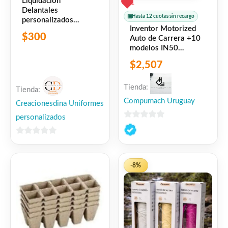
Liquidacion
1
Delantales
▣
Hasta 12 cuotas sin recargo
personalizados
Inventor Motorized
Diseños unicos
$
300
Auto de Carrera +10
modelos IN50
ENGINO
$
2,507
Tienda:
Tienda:
Compumach Uruguay
Creacionesdina Uniformes
personalizados
0
de
0
5
de
5
-8%