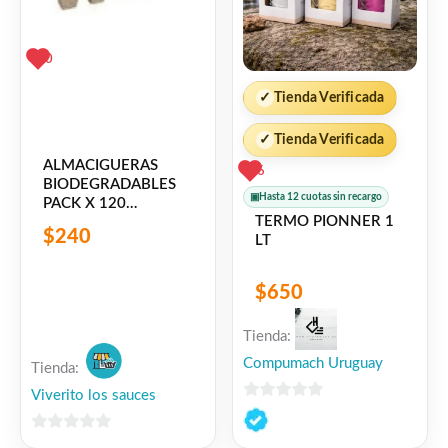
0
✓
Tienda Verificada
✓
Tienda Verificada
ALMACIGUERAS
6
BIODEGRADABLES
▣
Hasta 12 cuotas sin recargo
PACK X 120
TERMO PIONNER 1
UNIDADES
$
240
LT
$
650
Tienda:
Compumach Uruguay
Tienda:
Viverito los sauces
0
de
0