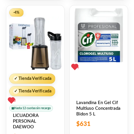
5
de
5
-4%
1
✓
Tienda Verificada
✓
Tienda Verificada
3
Lavandina En Gel Cif
Multiuso Concentrada
▣
Hasta 12 cuotas sin recargo
Bidon 5 L
LICUADORA
PERSONAL
$
631
DAEWOO