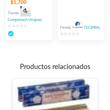
$
1,700
Tienda:
Compumach Uruguay
Tienda:
TECIPRAL
0
de
0
5
de
5
Productos relacionados