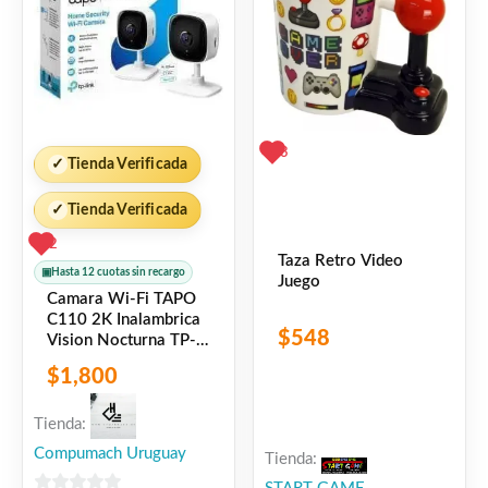
3
✓
Tienda Verificada
✓
Tienda Verificada
2
Taza Retro Video
▣
Hasta 12 cuotas sin recargo
Juego
Camara Wi-Fi TAPO
C110 2K Inalambrica
$
548
Vision Nocturna TP-
LINK
$
1,800
Tienda:
Compumach Uruguay
Tienda: