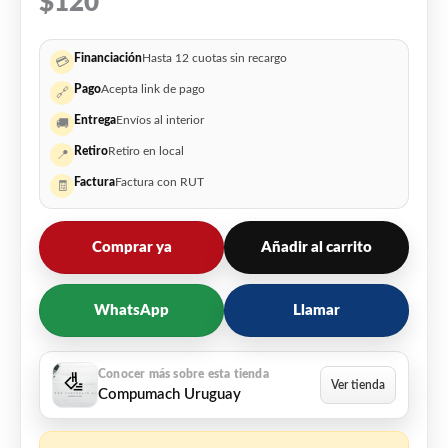
$
120
Financiación
Hasta 12 cuotas sin recargo
💳
Pago
Acepta link de pago
🔗
Entrega
Envíos al interior
🚚
Retiro
Retiro en local
📍
Factura
Factura con RUT
🧾
Comprar ya
Añadir al carrito
WhatsApp
Llamar
Compumach Uruguay