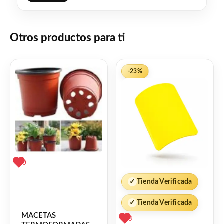
Facebook
WhatsApp
Gmail
Email
Copy
Share
Link
Twitter
Share
Otros productos para ti
❤
ME GUSTA
0
👍 0 personas recomiendan este producto
-23%
0
✓
Tienda Verificada
✓
Tienda Verificada
MACETAS
3