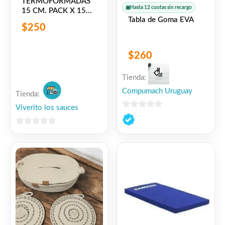
TERMOFORMADAS
▣
Hasta 12 cuotas sin recargo
15 CM. PACK X 15
Tabla de Goma EVA
UNIDADES IDEAL
$
250
FLORALES Y
SUCULENTAS
$
260
Tienda:
Compumach Uruguay
Tienda:
Viverito los sauces
0
de
0
5
de
5