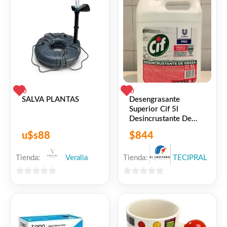
0
0
SALVA PLANTAS
Desengrasante
Superior Cif 5l
Desincrustante De
Grasa
u$s
88
$
844
Tienda:
Veralia
Tienda:
TECIPRAL
0
0
de
de
5
5