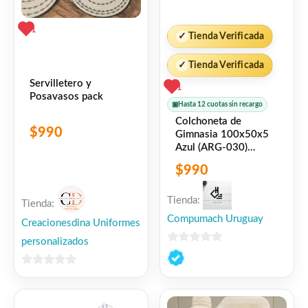
1
✓
Tienda Verificada
✓
Tienda Verificada
Servilletero y
1
Posavasos pack
▣
Hasta 12 cuotas sin recargo
Colchoneta de
$
990
Gimnasia 100x50x5
Azul (ARG-030)
Randers
$
990
Tienda:
Tienda:
Compumach Uruguay
Creacionesdina Uniformes
personalizados
0
de
0
5
de
5