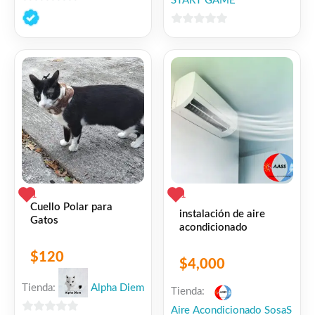
START GAME
0
de
0
5
de
5
1
1
Cuello Polar para
instalación de aire
Gatos
acondicionado
$
120
$
4,000
Tienda:
Alpha Diem
Tienda:
Aire Acondicionado SosaS