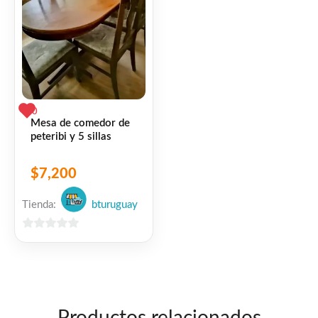
0
Mesa de comedor de
peteribi y 5 sillas
$
7,200
Tienda:
bturuguay
0
de
5
Productos relacionados