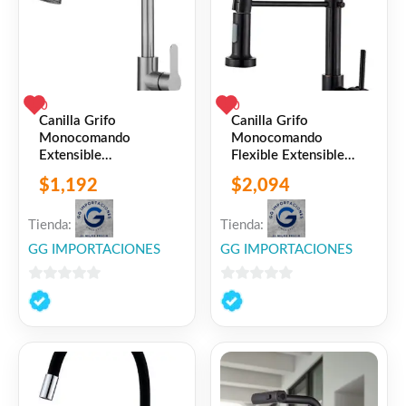
0
0
Canilla Grifo
Canilla Grifo
Monocomando
Monocomando
Extensible
Flexible Extensible
Frío/caliente Retráctil
Cocina Mesada Negro
$
1,192
$
2,094
Plateado Cepillado
Mate
Tienda:
Tienda:
GG IMPORTACIONES
GG IMPORTACIONES
0
0
de
de
5
5