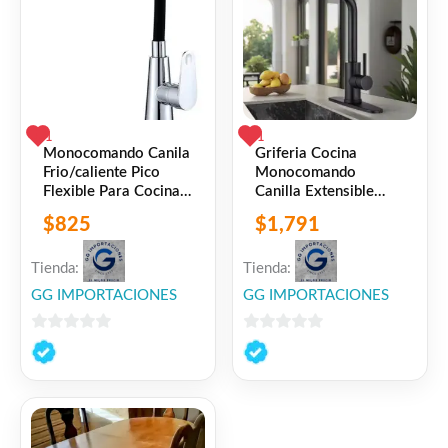
1
1
Monocomando Canila
Griferia Cocina
Frio/caliente Pico
Monocomando
Flexible Para Cocina
Canilla Extensible
Negro Mate
Plata O Negro Negro
$
825
$
1,791
Tienda:
Tienda:
GG IMPORTACIONES
GG IMPORTACIONES
0
0
de
de
5
5