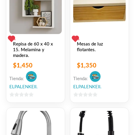
1
1
Repisa de 60 x 40 x
Mesas de luz
15. Melamina y
flotantes.
madera.
$
1,450
$
1,350
Tienda:
Tienda:
ELPALENKEII.
ELPALENKEII.
0
0
de
de
5
5