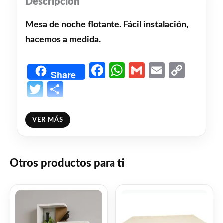
Descripción
Mesa de noche flotante. Fácil instalación,
hacemos a medida.
Facebook
WhatsApp
Gmail
Email
Copy
Share
Link
Twitter
Share
❤
ME GUSTA
1
VER MÁS
👍 1 persona recomienda este producto
Otros productos para ti