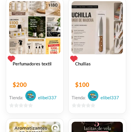
5
2
2
Perfumadores textil
Chullias
$
200
$
100
Tienda:
elibel337
Tienda:
elibel337
0
0
de
de
5
5