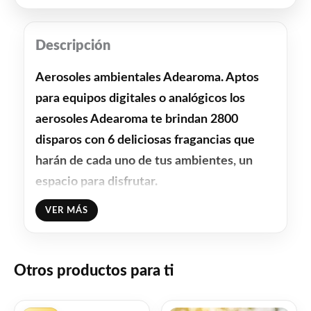
Descripción
Aerosoles ambientales Adearoma. Aptos
para equipos digitales o analógicos los
aerosoles Adearoma te brindan 2800
disparos con 6 deliciosas fragancias que
harán de cada uno de tus ambientes, un
espacio para disfrutar.
VER MÁS
Facebook
WhatsApp
Gmail
Email
Copy
Share
Link
Twitter
Share
Otros productos para ti
❤
ME GUSTA
1
El
El