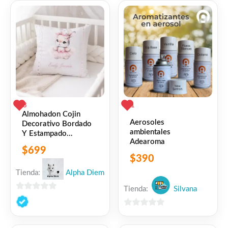
de
de
5
5
3
1
Almohadon Cojin
Aerosoles
Decorativo Bordado
ambientales
Y Estampado
Adearoma
Personalizado
$
699
$
390
Tienda:
Alpha Diem
Tienda:
Silvana
0
de
0
5
de