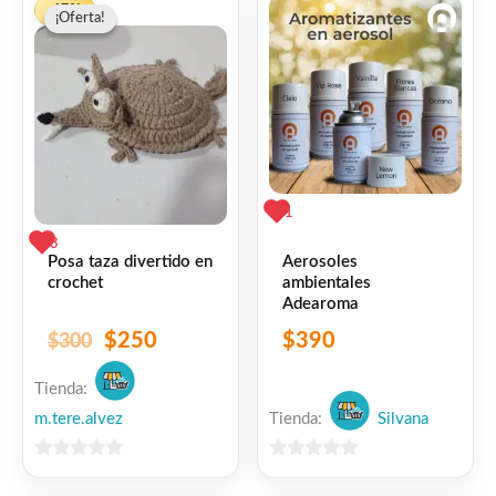
-17%
👍 1 persona recomienda este producto
¡Oferta!
¡Oferta!
precio
precio
original
actual
era:
es:
$300.
$250.
1
3
Aerosoles
Posa taza divertido en
ambientales
crochet
Adearoma
$
390
$
250
$
300
Tienda:
m.tere.alvez
Tienda:
Silvana
0
0