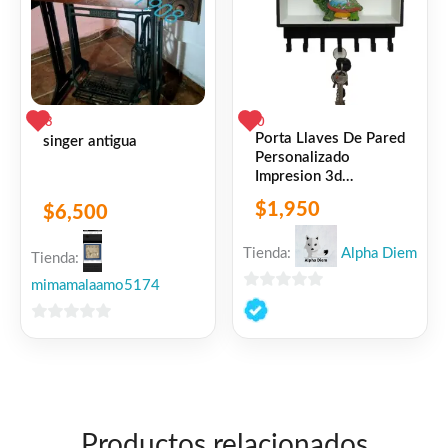
3
0
Porta Llaves De Pared
singer antigua
Personalizado
Impresion 3d
Estanteria
$
1,950
$
6,500
Tienda:
Alpha Diem
Tienda:
mimamalaamo5174
0
de
0
5
de
5
Productos relacionados