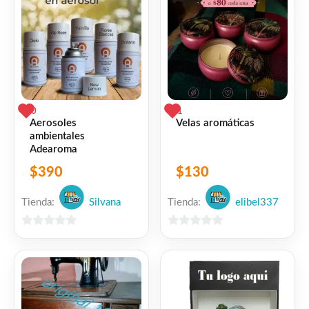
0
1
Aerosoles
Velas aromáticas
ambientales
Adearoma
$
390
$
130
Tienda:
Silvana
Tienda:
elibel337
0
0
de
de
5
5