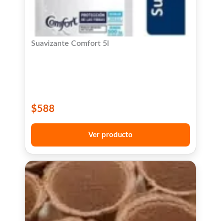
Suavizante Comfort 5l
$
588
Ver producto