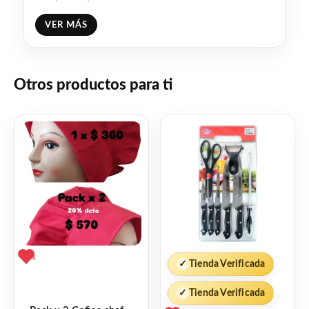
formulación, que combina tensioactivos
VER MÁS
aniónico y no iónico, elimina la suciedad y
las marcas sin esfuerzo adicional dejando
las superficies tratadas limpias y brillantes.
Otros productos para ti
No necesita ser enjuagado.
Diluir: 80 ml en 5 litros de agua
Rendimiento: 310 litros
Facebook
WhatsApp
Gmail
Email
Copy
Share
Link
Twitter
Share
1
✓
Tienda Verificada
❤
ME GUSTA
0
✓
Tienda Verificada
👍 0 personas recomiendan este producto