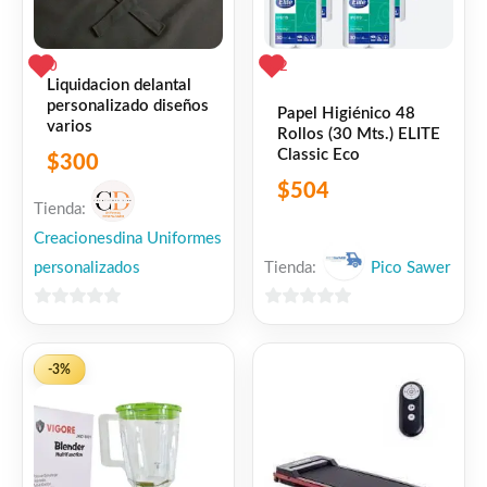
0
2
Liquidacion delantal
personalizado diseños
Papel Higiénico 48
varios
Rollos (30 Mts.) ELITE
Classic Eco
$
300
$
504
Tienda:
Creacionesdina Uniformes
Tienda:
Pico Sawer
personalizados
0
0
de
de
5
5
-3%