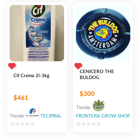
de
de
5
5
0
0
CENICERO THE
Cif Crema 2l-3kg
BULDOG
$
300
$
461
Tienda:
Tienda:
TECIPRAL
FRONTERA GROW SHOP
0
0
de
de