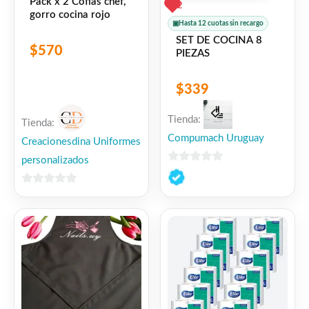
Pack x 2 Cofias chef,
2
gorro cocina rojo
▣
Hasta 12 cuotas sin recargo
SET DE COCINA 8
$
570
PIEZAS
$
339
Tienda:
Tienda:
Compumach Uruguay
Creacionesdina Uniformes
personalizados
0
de
0
5
de
5