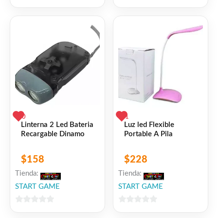
de
de
5
5
0
1
Linterna 2 Led Bateria
Luz led Flexible
Recargable Dinamo
Portable A Pila
$
158
$
228
Tienda:
Tienda:
START GAME
START GAME
0
0