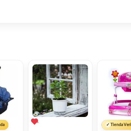
1
ada
✓
Tienda Ver