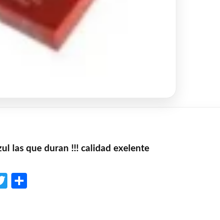
zul las que duran !!! calidad exelente
p
l
opy
Twitter
Share
ink