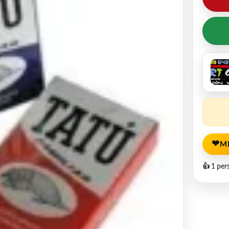
❤
M
👍 1 per