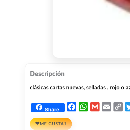
Descripción
clásicas cartas nuevas, selladas , rojo o a
Facebook
WhatsAp
Gmail
Emai
C
Share
L
❤
ME GUSTA
1