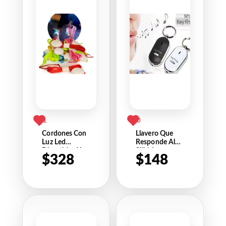
1
0
Cordones Con
Llavero Que
Luz Led
Responde Al
Divertidos Y
Silbido
$
328
$
148
Fashion