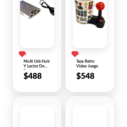
0
3
Multi Usb Hub
Taza Retro
Y Lector De
Video Juego
Tarjetas
$
488
$
548