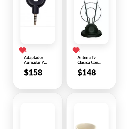
1
0
Adaptador
Antena Tv
Auricular Y
Clasica Con
Micrófono
Base
$
158
$
148
Ideal Ps4