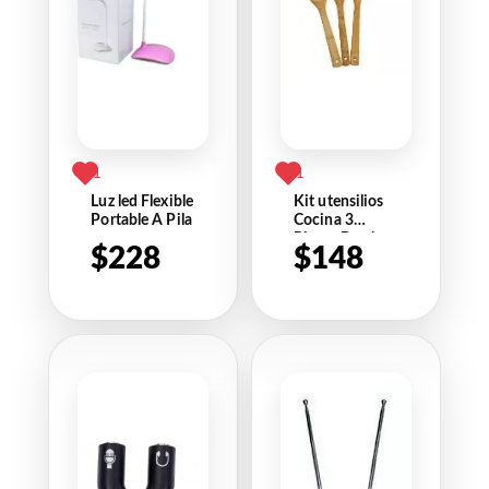
1
1
Luz led Flexible
Kit utensilios
Portable A Pila
Cocina 3
Piezas Bamboo
$
228
$
148