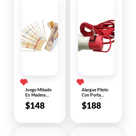
0
1
Juego Mikado
Alargue Piloto
En Madera
Con Porta
20cm
Lampara E
$
148
$
188
Interruptor 3m