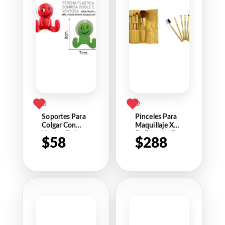
0
0
Soportes Para
Pinceles Para
Colgar Con
Maquillaje X7
Ventos Baño
En Estuche De
$
58
$
288
Cocina
Cuerina
Dormitorio