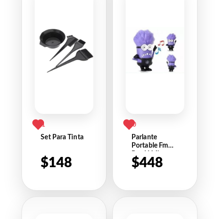
1
0
Set Para Tinta
Parlante
Portable Fm
Pen Y Micro
$
148
$
448
Sd Mp3 ( Leer
Oferta )