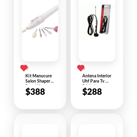
0
1
Kit Manucure
Antena Interior
Salon Shaper
Uhf Para Tv Hd
Para Uñas
Digital
$
388
$
288