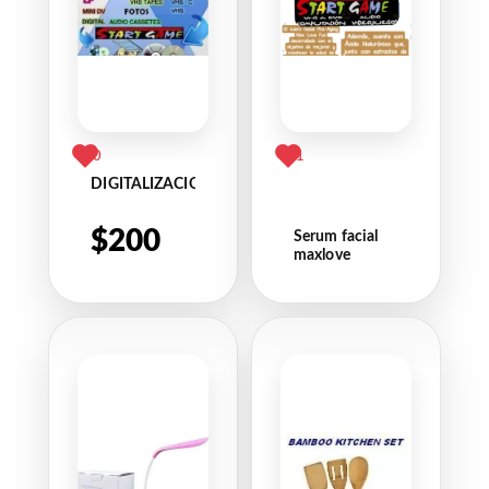
0
1
DIGITALIZACIONES
$
200
Serum facial
maxlove